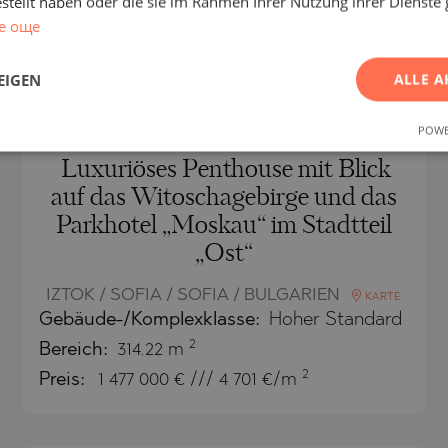
estellt haben oder die sie im Rahmen Ihrer Nutzung ihrer Dienst
VOLLENDET
е още
PROJEKT
EIGEN
ALLE A
POWE
Luxuriöses Penthouse mit Blick
auf das Witoschagebirge und das
Parkhotel „Moskau“ im Stadtteil
„Ost“
IZTOK / SOFIA / SOFIA / BULGARIEN
KARTE
Gebäude-/Komplexklasse:
Hoher Standard
2
Bereich:
314.22 m
2
Preis:
1 477 000
€ /// 4 701 €/m