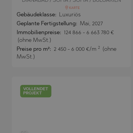
DIANABAD / SOFIA / SOFIA / BULGARIEN
BISTRICA
BELASHTIT
KARTE
BYALA (VAR
BOJURETS
Gebäudeklasse:
Luxuriös
Geplante Fertigstellung:
Mai, 2027
CHERNOMO
BYALA (VAR
Immobilienpreise
:
124 866
-
6 663 780
€
DRAGICHEV
CHERNOMO
(ohne MwSt.)
GARA ELIN 
DOBRINISH
2
Preise pro m²:
2 450 - 6 000 €/m
(ohne
GERMAN
GARA ELIN 
MwSt.)
GODECH
KAVARNA
GURMAZOV
KAZANLAK
LOZEN
KLADNITSA
VOLLENDET
PROJEKT
MARKOVO
LOZEN
OBZOR
MANOLE
PANAGYURI
MARKOVO
PANCHARE
OBZOR