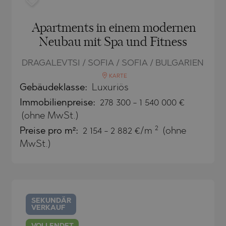
SHTE
O
VO
Apartments in einem modernen
Neubau mit Spa und Fitness
E
O
DRAGALEVTSI / SOFIA / SOFIA / BULGARIEN
KARTE
VTSI
Gebäudeklasse:
Luxuriös
TS
Immobilienpreise
:
278 300
-
1 540 000
€
(ohne MwSt.)
2
Preise pro m²:
2 154 - 2 882 €/m
(ohne
ONOVO
MwSt.)
SEKUNDÄR
VERKAUF