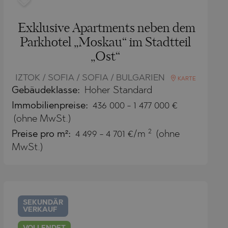
Exklusive Apartments neben dem
Parkhotel „Moskau“ im Stadtteil
„Ost“
IZTOK / SOFIA / SOFIA / BULGARIEN
KARTE
Gebäudeklasse:
Hoher Standard
Immobilienpreise
:
436 000
-
1 477 000
€
(ohne MwSt.)
2
Preise pro m²:
4 499 - 4 701 €/m
(ohne
MwSt.)
SEKUNDÄR
VERKAUF