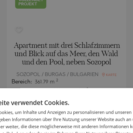
VOLLENDET
PROJEKT
Apartment mit drei Schlafzimmern
und Blick auf das Meer, den Wald
und den Pool, neben Sozopol
SOZOPOL / BURGAS / BULGARIEN
KARTE
2
Bereich:
361.79 m
2
Preis:
560 775
€ /// 1 550 €/m
ite verwendet Cookies.
okies, um Inhalte und Anzeigen zu personalisieren und unseren
 geben Informationen über Ihre Nutzung unserer Website auch an
SEKUNDÄR
er weiter, die diese möglicherweise mit anderen Informationen k
VERKAUF