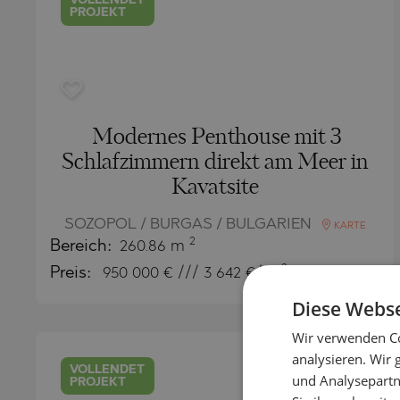
VOLLENDET
PROJEKT
Modernes Penthouse mit 3
Schlafzimmern direkt am Meer in
Kavatsite
SOZOPOL / BURGAS / BULGARIEN
KARTE
2
Bereich:
260.86 m
2
Preis:
950 000
€ /// 3 642 €/m
Diese Webse
Wir verwenden Co
analysieren. Wir
VOLLENDET
und Analysepartn
PROJEKT