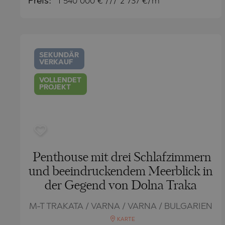
Preis:
1 540 000
€ /// 2 737 €/m
SEKUNDÄR
VERKAUF
VOLLENDET
PROJEKT
Penthouse mit drei Schlafzimmern
und beeindruckendem Meerblick in
der Gegend von Dolna Traka
M-T TRAKATA / VARNA / VARNA / BULGARIEN
KARTE