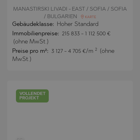
SA
MANASTIRSKI LIVADI - EAST / SOFIA / SOFIA
NA)
/ BULGARIEN
KARTE
Gebäudeklasse:
Hoher Standard
RETS
NA)
Immobilienpreise
:
215 833
-
1 112 500
€
O
RETS
(ohne MwSt.)
PELIN
TE
2
Preise pro m²:
3 127 - 4 705 €/m
(ohne
PELIN
MwSt.)
O
VOLLENDET
PROJEKT
SHTE
VO