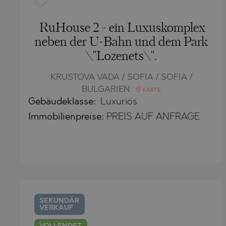
POMORIE
PANAGYURI
PRIMORSK
PANCHARE
RuHouse 2 - ein Luxuskomplex
neben der U-Bahn und dem Park
RAVNO POL
POMORIE
\"Lozenets\".
RUDARTSI
PRIMORSK
KRUSTOVA VADA / SOFIA / SOFIA /
TSAREVO
SHKORPILO
BULGARIEN
KARTE
VELINGRAD
SINEMORE
Gebäudeklasse:
Luxuriös
VLADAYA
TOPOLA
Immobilienpreise
:
PREIS AUF ANFRAGE
TSAR SIME
TSAREVO
VLADAYA
YAGODOVO
SEKUNDÄR
VERKAUF