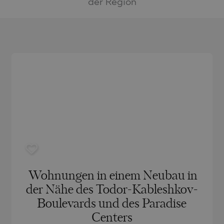
CH
BLO
CH
der Region
AMIAS
MENCA
ANTINE AND ELENA
HONI
A
ANTINE AND ELENA
TA
ANDS
S
IROS
A
S
A
Wohnungen in einem Neubau in
der Nähe des Todor-Kableshkov-
Boulevards und des Paradise
SA
Centers