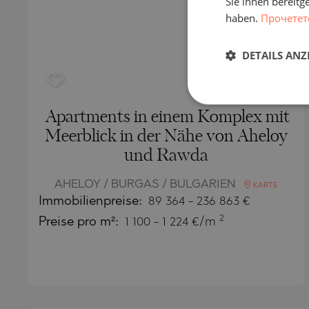
Sie ihnen bereitg
haben.
Прочетет
DETAILS ANZ
Apartments in einem Komplex mit
Meerblick in der Nähe von Aheloy
und Rawda
AHELOY / BURGAS / BULGARIEN
KARTE
Immobilienpreise
:
89 364
-
236 863
€
2
Preise pro m²:
1 100 - 1 224 €/m