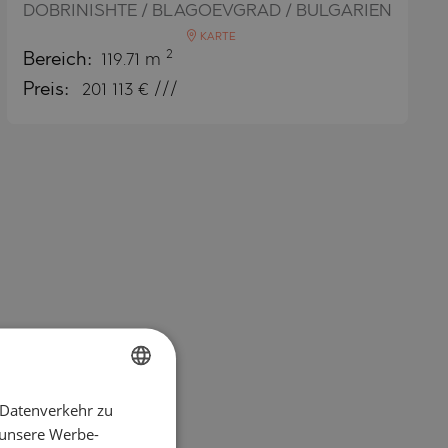
DOBRINISHTE / BLAGOEVGRAD / BULGARIEN
KARTE
2
Bereich:
119.71 m
Preis:
201 113
€ ///
 Datenverkehr zu
BULGARIAN
 unsere Werbe-
ENGLISH