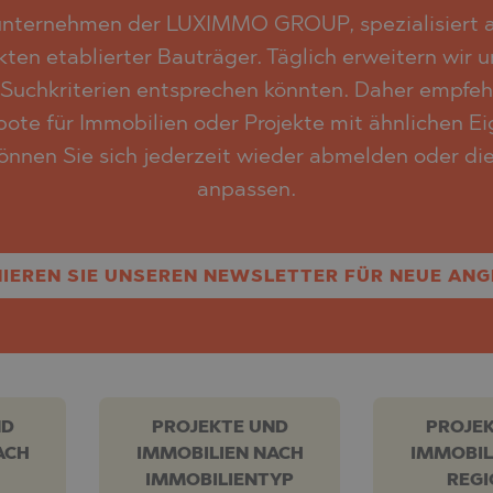
unternehmen der LUXIMMO GROUP, spezialisiert au
ten etablierter Bauträger. Täglich erweitern wir 
Suchkriterien entsprechen könnten. Daher empfehl
te für Immobilien oder Projekte mit ähnlichen E
können Sie sich jederzeit wieder abmelden oder di
anpassen.
IEREN SIE UNSEREN NEWSLETTER FÜR NEUE ANG
ND
PROJEKTE UND
PROJE
ACH
IMMOBILIEN NACH
IMMOBIL
IMMOBILIENTYP
REG