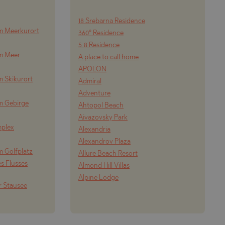
18 Srebarna Residence
m Meerkurort
360° Residence
5.8 Residence
om Meer
A place to call home
APOLON
m Skikurort
Admiral
Adventure
m Gebirge
Ahtopol Beach
Aivazovsky Park
mplex
Alexandria
Alexandrov Plaza
m Golfplatz
Allure Beach Resort
s Flusses
Almond Hill Villas
Alpine Lodge
r Stausee