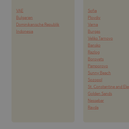
VAE
Sofia
Bulgarien
Plovdiv
Dominikanische Republik
Varna
Indonesia
Burgas
Veliko Tarnovo
Bansko
Razlog
Borovets
Pamporovo
Sunny Beach
Sozopol
St. Constantine and El
Golden Sands
Nessebar
Ravda