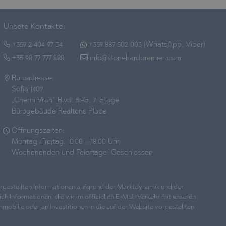
Unsere Kontakte:
+359 2 404 97 34
+359 887 502 003 (WhatsApp, Viber)
+35 98 77 777 888
info@stonehardpremier.com
Büroadresse:
Sofia 1407
„Cherni Vrah“ Blvd. 51-G, 7. Etage
Bürogebäude Realtons Place
Öffnungszeiten:
Montag–Freitag: 10:00 – 18:00 Uhr
Wochenenden und Feiertage: Geschlossen
dargestellten Informationen aufgrund der Marktdynamik und der
h Informationen, die wir im offiziellen E-Mail-Verkehr mit unseren
bilie oder an Investitionen in die auf der Website vorgestellten