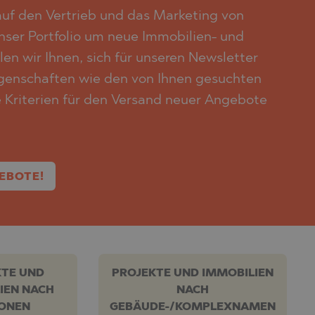
f den Vertrieb und das Marketing von
unser Portfolio um neue Immobilien- und
en wir Ihnen, sich für unseren Newsletter
igenschaften wie den von Ihnen gesuchten
e Kriterien für den Versand neuer Angebote
EBOTE!
KTE UND
PROJEKTE UND IMMOBILIEN
IEN NACH
NACH
IONEN
GEBÄUDE-/KOMPLEXNAMEN