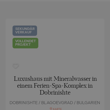
CH
BLO
CH
AMIAS
MENCA
ANTINE AND ELENA
HONI
A
ANTINE AND ELENA
TA
ANDS
SEKUNDÄR
VERKAUF
VOLLENDET
S
IROS
PROJEKT
A
S
A
Luxushaus mit Mineralwasser in
einem Ferien-Spa-Komplex in
Dobrinishte
DOBRINISHTE / BLAGOEVGRAD / BULGARIEN
SA
KARTE