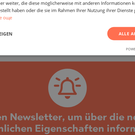
Resort SPA-Komplex
er weiter, die diese möglicherweise mit anderen Informationen k
estellt haben oder die sie im Rahmen Ihrer Nutzung ihrer Dienst
DOBRINISHTE / BLAGOEVGRAD / BULGARIEN
е още
KARTE
2
Bereich:
111.09 m
EIGEN
ALLE A
Preis:
213 293
€ ///
POWE
en Newsletter, um über die 
nlichen Eigenschaften infor