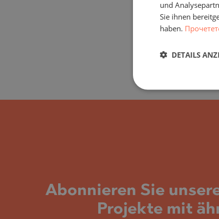
und Analysepartn
Sie ihnen bereitg
haben.
Прочетет
DETAILS ANZ
Abonnieren Sie unser
Projekte mit äh