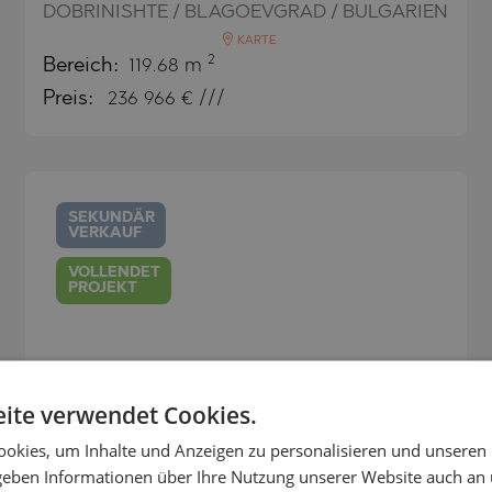
DOBRINISHTE / BLAGOEVGRAD / BULGARIEN
SHTE
KARTE
O
VO
2
Bereich:
119.68 m
E
Preis:
236 966
€ ///
O
VTSI
TS
SEKUNDÄR
VERKAUF
VOLLENDET
ONOVO
PROJEKT
ite verwendet Cookies.
Modern eingerichtetes Haus mit
okies, um Inhalte und Anzeigen zu personalisieren und unseren
Mineralwasser im Ruskovets
 geben Informationen über Ihre Nutzung unserer Website auch an