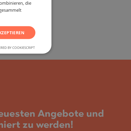
ombinieren, die
RUSSIAN
e gesammelt
GERMAN
FRENCH
KZEPTIEREN
POLISH
RED BY COOKIESCRIPT
ROMANIAN
SERBIAN
CZECH
neuesten Angebote und
miert zu werden!