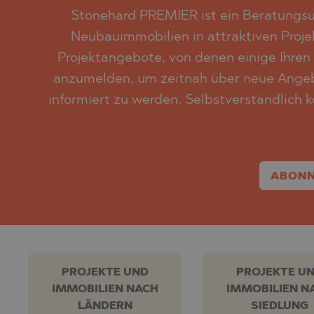
Stonehard PREMIER ist ein Beratungs
Neubauimmobilien in attraktiven Projek
Projektangebote, von denen einige Ihren 
anzumelden, um zeitnah über neue Angebo
informiert zu werden. Selbstverständlich 
ABONN
PROJEKTE UND
PROJEKTE U
IMMOBILIEN NACH
IMMOBILIEN N
LÄNDERN
SIEDLUNG