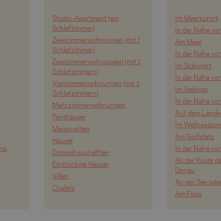
Studio-Apartment (ein
Im Meerkurort
Schlafzimmer)
In der Nähe vo
Zweizimmerwohnungen (mit 1
Am Meer
Schlafzimmer)
In der Nähe v
Zweizimmerwohnungen (mit 2
Im Skikurort
Schlafzimmern)
In der Nähe vo
Vierzimmerwohnungen (mit 3
Im Gebirge
Schlafzimmern)
In der Nähe vo
Mehrzimmerwohnungen
Auf dem Lande
Penthäuser
Im Wellnessko
Maisonetten
Am Golfplatz
Häuser
ena
In der Nähe vo
Doppelhaushälften
An der Küste de
Einstöckige Häuser
Donau
Villen
An der See ode
Chalets
Am Fluss