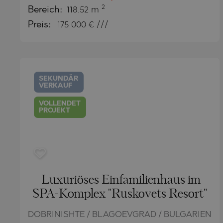
BISTRICA
BELASHTIT
2
Bereich:
118.52 m
BYALA (VAR
BOJURETS
Preis:
175 000
€ ///
CHERNOMO
BYALA (VAR
DRAGICHEV
CHERNOMO
GARA ELIN 
DOBRINISH
SEKUNDÄR
VERKAUF
GERMAN
GARA ELIN 
VOLLENDET
GODECH
KAVARNA
PROJEKT
GURMAZOV
KAZANLAK
LOZEN
KLADNITSA
MARKOVO
LOZEN
Luxuriöses Einfamilienhaus im
OBZOR
MANOLE
SPA-Komplex "Ruskovets Resort"
PANAGYURI
MARKOVO
PANCHARE
OBZOR
DOBRINISHTE / BLAGOEVGRAD / BULGARIEN