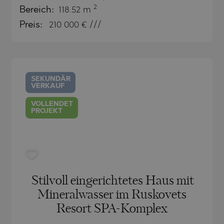
SA
2
Bereich:
118.52 m
NA)
Preis:
210 000
€ ///
RETS
NA)
O
RETS
PELIN
TE
SEKUNDÄR
VERKAUF
PELIN
VOLLENDET
PROJEKT
O
Stilvoll eingerichtetes Haus mit
Mineralwasser im Ruskovets
SHTE
Resort SPA-Komplex
VO