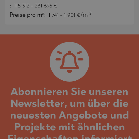
:
115 312
-
231 696
€
2
Preise pro m²:
1 741 - 1 901 €/m
Abonnieren Sie unseren
Newsletter, um über die
neuesten Angebote und
Projekte mit ähnlichen