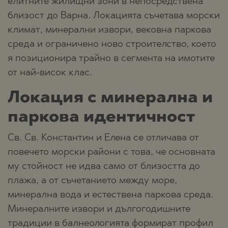
елитните жилищни зони в непосредствена
близост до Варна. Локацията съчетава морски
климат, минерални извори, вековна паркова
среда и ограничено ново строителство, което
я позиционира трайно в сегмента на имотите
от най-висок клас.
Локация с минерална и
паркова идентичност
Св. Св. Константин и Елена се отличава от
повечето морски райони с това, че основната
му стойност не идва само от близостта до
плажа, а от съчетанието между море,
минерална вода и естествена паркова среда.
Минералните извори и дългогодишните
традиции в балнеологията формират профил