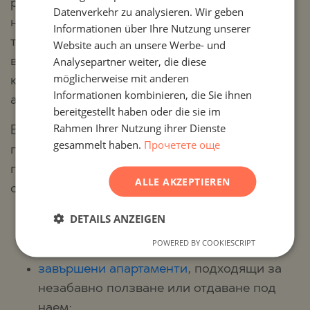
регулации създават условия, при които
RUSSIAN
Datenverkehr zu analysieren. Wir geben
новите проекти са сравнително малко и
Informationen über Ihre Nutzung unserer
GERMAN
трябва да отговарят на високи изисквания за
Website auch an unsere Werbe- und
FRENCH
Analysepartner weiter, die diese
вписване в средата. Това прави всеки
POLISH
möglicherweise mit anderen
качествен проект по дефиниция ексклузивен,
Informationen kombinieren, die Sie ihnen
ROMANIAN
а не просто „поредна нова сграда“.
bereitgestellt haben oder die sie im
SERBIAN
Rahmen Ihrer Nutzung ihrer Dienste
В портфолиото на Stonehard Premier могат да
gesammelt haben.
Прочетете още
CZECH
присъстват следните типове предложения,
подбрани според реалната им добавена
ALLE AKZEPTIEREN
стойност:
DETAILS ANZEIGEN
нови апартаменти в съвременни сгради,
разположени в паркова среда;
POWERED BY COOKIESCRIPT
завършени апартаменти
, подходящи за
незабавно ползване или отдаване под
наем;