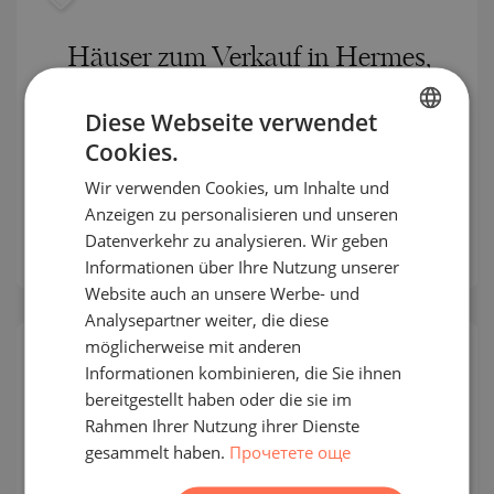
Häuser zum Verkauf in Hermes,
Paralia Ofrinio
Diese Webseite verwendet
PARALIA OFRINIOU / KAVALA /
Cookies.
BULGARIAN
GRIECHENLAND
KARTE
Wir verwenden Cookies, um Inhalte und
Gebäudeklasse:
Hoher Standard
ENGLISH
Anzeigen zu personalisieren und unseren
:
132 000
-
193 000
€
RUSSIAN
Datenverkehr zu analysieren. Wir geben
2
Preise pro m²:
2 250 - 2 610 €/m
Informationen über Ihre Nutzung unserer
GERMAN
Website auch an unsere Werbe- und
FRENCH
Analysepartner weiter, die diese
POLISH
möglicherweise mit anderen
Informationen kombinieren, die Sie ihnen
ROMANIAN
bereitgestellt haben oder die sie im
SERBIAN
Rahmen Ihrer Nutzung ihrer Dienste
gesammelt haben.
Прочетете още
CZECH