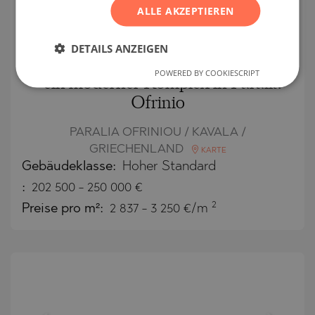
ALLE AKZEPTIEREN
DETAILS ANZEIGEN
Zweistöckige Häuser in Elea Luxury
POWERED BY COOKIESCRIPT
- ein moderner Komplex in Paralia
Ofrinio
PARALIA OFRINIOU / KAVALA /
GRIECHENLAND
KARTE
Gebäudeklasse:
Hoher Standard
:
202 500
-
250 000
€
2
Preise pro m²:
2 837 - 3 250 €/m