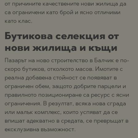
от причините качествените нови жилища да
са ограничени като брой и ясно отличими
като клас.
Бутикова селекция от
нови жилища и къщи
Пазарът на ново строителство в Балчик е по-
скоро бутиков, отколкото масов. Имотите с
реална добавена стойност се появяват в
ограничен обем, защото добрите парцели и
правилното позициониране са ресурс с ясни
ограничения. В резултат, всяка нова сграда
или малък комплекс, които успяват да се
впишат адекватно в средата, се превръщат в
ексклузивна възможност.