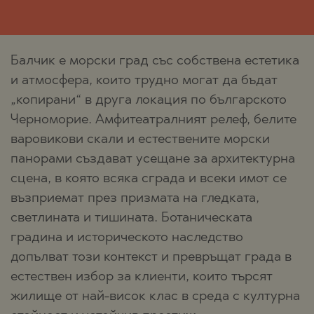
Балчик е морски град със собствена естетика
и атмосфера, които трудно могат да бъдат
„копирани“ в друга локация по българското
Черноморие. Амфитеатралният релеф, белите
варовикови скали и естествените морски
панорами създават усещане за архитектурна
сцена, в която всяка сграда и всеки имот се
възприемат през призмата на гледката,
светлината и тишината. Ботаническата
градина и историческото наследство
допълват този контекст и превръщат града в
естествен избор за клиенти, които търсят
жилище от най-висок клас в среда с културна