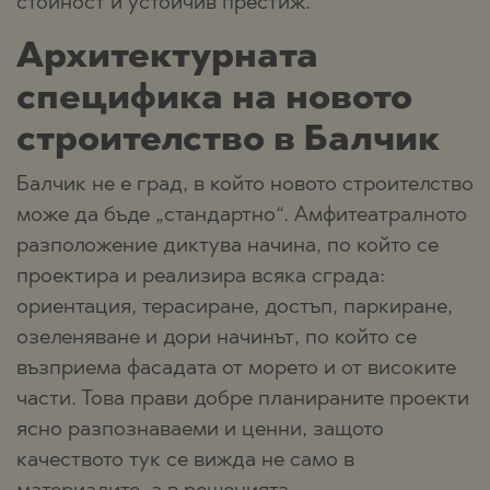
стойност и устойчив престиж.
Архитектурната
специфика на новото
строителство в Балчик
Балчик не е град, в който новото строителство
може да бъде „стандартно“. Амфитеатралното
разположение диктува начина, по който се
проектира и реализира всяка сграда:
ориентация, терасиране, достъп, паркиране,
озеленяване и дори начинът, по който се
възприема фасадата от морето и от високите
части. Това прави добре планираните проекти
ясно разпознаваеми и ценни, защото
качеството тук се вижда не само в