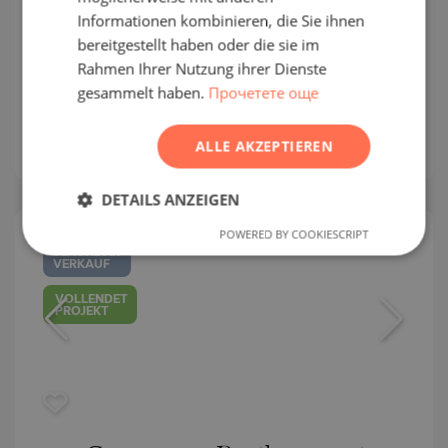
Informationen kombinieren, die Sie ihnen
Meereslinie zwischen Balchik und
ROMANIAN
bereitgestellt haben oder die sie im
Kavarna
SERBIAN
Rahmen Ihrer Nutzung ihrer Dienste
gesammelt haben.
Прочетете още
BALCHIK / DOBRICH / BULGARIEN
CZECH
KARTE
2
Bereich:
137.88 m
2
ALLE AKZEPTIEREN
Preis:
145 000
€ /// 1 052 €/m
DETAILS ANZEIGEN
POWERED BY COOKIESCRIPT
SEKUNDÄR
VERKAUF
VOLLENDET
PROJEKT