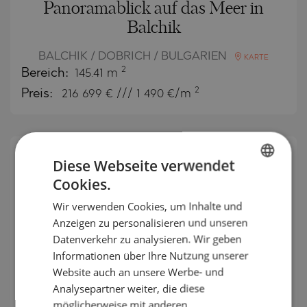
Panoramablick auf das Meer in
Balchik
BALCHIK / DOBRICH / BULGARIEN
KARTE
2
Bereich:
145.41 m
2
Preis:
216 699
€ /// 1 490 €/m
Diese Webseite verwendet
SEKUNDÄR
VERKAUF
Cookies.
BULGARIAN
VOLLENDET
Wir verwenden Cookies, um Inhalte und
PROJEKT
ENGLISH
Anzeigen zu personalisieren und unseren
RUSSIAN
Datenverkehr zu analysieren. Wir geben
Informationen über Ihre Nutzung unserer
GERMAN
Website auch an unsere Werbe- und
FRENCH
Analysepartner weiter, die diese
Dreizimmerwohnung in erster
POLISH
möglicherweise mit anderen