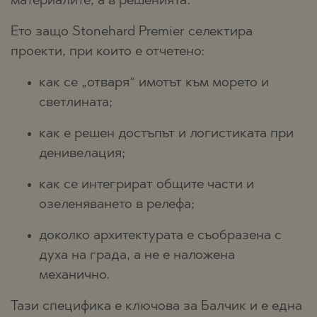
материалите, а в решенията.
Ето защо Stonehard Premier селектира
проекти, при които е отчетено:
как се „отваря“ имотът към морето и
светлината;
как е решен достъпът и логистиката при
денивелация;
как се интегрират общите части и
озеленяването в релефа;
доколко архитектурата е съобразена с
духа на града, а не е наложена
механично.
Тази специфика е ключова за Балчик и е една