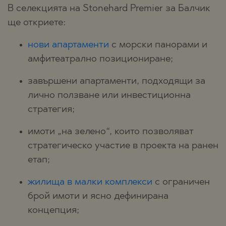
В селекцията на Stonehard Premier за Балчик
ще откриете:
нови апартаменти
с морски панорами и
амфитеатрално позициониране;
завършени апартаменти, подходящи за
лично ползване или инвестиционна
стратегия;
имоти „на зелено“, които позволяват
стратегическо участие в проекта на ранен
етап;
жилища в малки комплекси
с ограничен
брой имоти и ясно дефинирана
концепция;