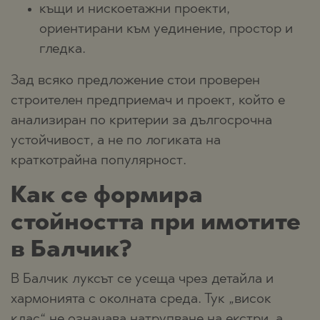
къщи и нискоетажни проекти,
ориентирани към уединение, простор и
гледка.
Зад всяко предложение стои проверен
строителен предприемач и проект, който е
анализиран по критерии за дългосрочна
устойчивост, а не по логиката на
краткотрайна популярност.
Как се формира
стойността при имотите
в Балчик?
В Балчик луксът се усеща чрез детайла и
хармонията с околната среда. Тук „висок
клас“ не означава натрупване на екстри, а