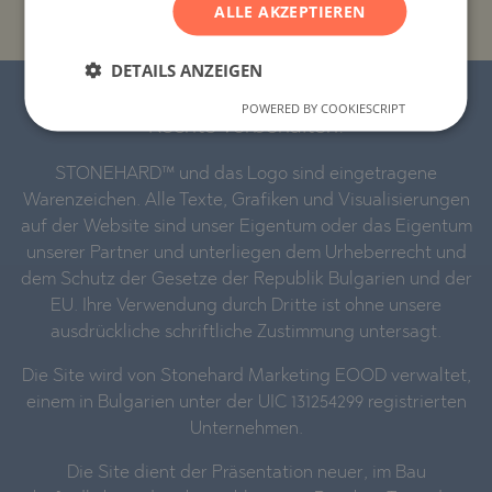
ALLE AKZEPTIEREN
GEBÄUDE-/KOMPLEXNAMEN
DETAILS ANZEIGEN
© 2016–2025 „Stonehard Marketing“ Ltd. Alle
POWERED BY COOKIESCRIPT
Rechte vorbehalten.
STONEHARD™ und das Logo sind eingetragene
Warenzeichen. Alle Texte, Grafiken und Visualisierungen
auf der Website sind unser Eigentum oder das Eigentum
unserer Partner und unterliegen dem Urheberrecht und
dem Schutz der Gesetze der Republik Bulgarien und der
EU. Ihre Verwendung durch Dritte ist ohne unsere
ausdrückliche schriftliche Zustimmung untersagt.
Die Site wird von Stonehard Marketing EOOD verwaltet,
einem in Bulgarien unter der UIC 131254299 registrierten
Unternehmen.
Die Site dient der Präsentation neuer, im Bau