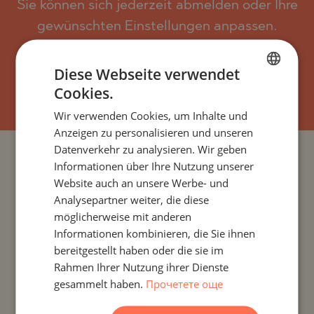
Sie können sich jederzeit abmelden oder Ihre
gewünschten Einstellungen anpassen.
Diese Webseite verwendet
ABONNIEREN
Cookies.
BULGARIAN
Wir verwenden Cookies, um Inhalte und
ENGLISH
Anzeigen zu personalisieren und unseren
RUSSIAN
Datenverkehr zu analysieren. Wir geben
PROJEKTE UND IMMOBILIEN NACH LÄNDERN
Informationen über Ihre Nutzung unserer
GERMAN
Website auch an unsere Werbe- und
FRENCH
PROJEKTE UND IMMOBILIEN NACH SIEDLUNG
Analysepartner weiter, die diese
POLISH
möglicherweise mit anderen
Informationen kombinieren, die Sie ihnen
PROJEKTE UND IMMOBILIEN NACH IMMOBILIENTYP
ROMANIAN
bereitgestellt haben oder die sie im
SERBIAN
Rahmen Ihrer Nutzung ihrer Dienste
PROJEKTE UND IMMOBILIEN NACH REGIONEN
gesammelt haben.
Прочетете още
CZECH
PROJEKTE UND IMMOBILIEN NACH