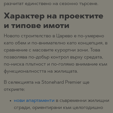
разчитат единствено на сезонно търсене.
Характер на проектите
и типове имоти
Новото строителство в Царево е по-умерено
като обем и по-внимателно като концепция, в
сравнение с масовите курортни зони. Това
позволява по-добър контрол върху средата,
по-ниска плътност и по-голямо внимание към
функционалността на жилищата.
В селекцията на Stonehard Premier ще
откриете:
нови апартаменти
в съвременни жилищни
сгради, ориентирани към целогодишно