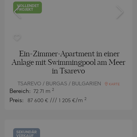
VOLLENDET
PROJEKT
Ein-Zimmer-Apartment in einer
Anlage mit Swimmingpool am Meer
in Tsarevo
TSAREVO / BURGAS / BULGARIEN
KARTE
2
Bereich:
72.71 m
2
Preis:
87 600
€ /// 1 205 €/m
SEKUNDÄR
VERKAUF