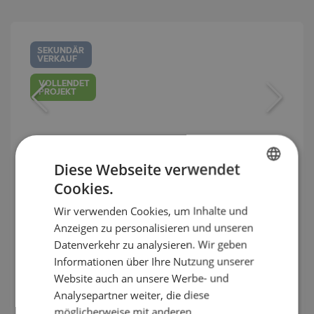
SEKUNDÄR
VERKAUF
VOLLENDET
PROJEKT
Diese Webseite verwendet
Cookies.
BULGARIAN
Ein-Zimmer-Apartment mit
Wir verwenden Cookies, um Inhalte und
Parkplatz, 100 Meter vom
ENGLISH
Anzeigen zu personalisieren und unseren
Hauptstrand in Tsarevo entfernt.
RUSSIAN
Datenverkehr zu analysieren. Wir geben
Informationen über Ihre Nutzung unserer
GERMAN
TSAREVO / BURGAS / BULGARIEN
KARTE
2
Website auch an unsere Werbe- und
Bereich:
54.33 m
FRENCH
Analysepartner weiter, die diese
2
Preis:
84 062
€ /// 1 547 €/m
POLISH
möglicherweise mit anderen