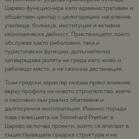
Царево функционира като административен и
обществен център с целогодишно население,
училища, болница, институции и активна
икономическа дейност. Пристанището, което
обслужва както риболовни, така и
туристически функции, допълнително
затвърждава ролята на града като живо и
работещо място, а не сезонна дестинация.
Този градски характер оказва пряко влияние
върху профила на новото строителство, което
е насочено към реално обитаване и
дългосрочна експлоатация. Именно поради
това селекцията на Stonehard Premier в
Царево включва проекти, които се вписват в
съществуващата градска структура и не