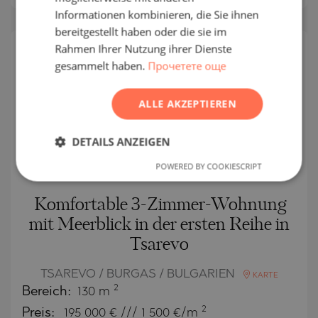
Informationen kombinieren, die Sie ihnen
ROMANIAN
bereitgestellt haben oder die sie im
SERBIAN
Rahmen Ihrer Nutzung ihrer Dienste
SEKUNDÄR
gesammelt haben.
Прочетете още
CZECH
VERKAUF
VOLLENDET
ALLE AKZEPTIEREN
PROJEKT
DETAILS ANZEIGEN
POWERED BY COOKIESCRIPT
Komfortable 3-Zimmer-Wohnung
mit Meerblick in der ersten Reihe in
Tsarevo
TSAREVO / BURGAS / BULGARIEN
KARTE
2
Bereich:
130 m
2
Preis:
195 000
€ /// 1 500 €/m