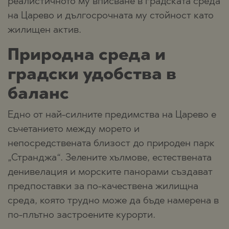
реалистичното му вписване в градската среда
на Царево и дългосрочната му стойност като
жилищен актив.
Природна среда и
градски удобства в
баланс
Едно от най-силните предимства на Царево е
съчетанието между морето и
непосредствената близост до природен парк
„Странджа“. Зелените хълмове, естествената
денивелация и морските панорами създават
предпоставки за по-качествена жилищна
среда, която трудно може да бъде намерена в
по-плътно застроените курорти.