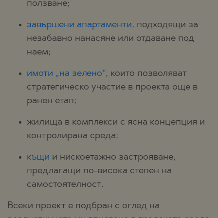
ползване;
завършени апартаменти
, подходящи за
незабавно нанасяне или отдаване под
наем;
имоти „на зелено“
, които позволяват
стратегическо участие в проекта още в
ранен етап;
жилища в комплекси с ясна концепция и
контролирана среда;
къщи
и нискоетажно застрояване,
предлагащи по-висока степен на
самостоятелност.
Всеки проект е подбран с оглед на