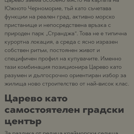
Царево заема особено място на картата на
Южното Черноморие, тъй като съчетава
функции на реален град, активно морско
пристанище и непосредствена връзка с
природен парк „Странджа“. Това не е типична
курортна локация, а среда с ясно изразен
собствен ритъм, постоянен живот и
специфичен профил на купувачите. Именно
тази комбинация позиционира Царево като
разумен и дългосрочно ориентиран избор за
жилища ново строителство от най-висок клас.
Царево като
самостоятелен градски
център
За разлика от редица крайморски селища,