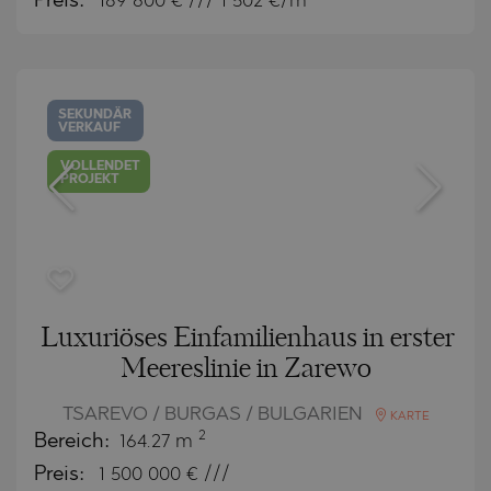
Preis:
189 600
€ /// 1 502 €/m
SEKUNDÄR
VERKAUF
VOLLENDET
PROJEKT
Luxuriöses Einfamilienhaus in erster
Meereslinie in Zarewo
TSAREVO / BURGAS / BULGARIEN
KARTE
2
Bereich:
164.27 m
Preis:
1 500 000
€ ///