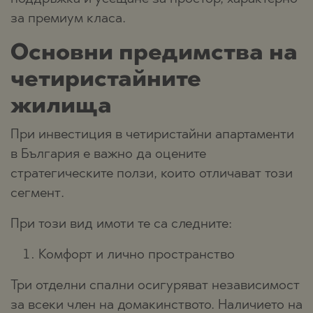
за премиум класа.
Основни предимства на
четиристайните
жилища
При инвестиция в четиристайни апартаменти
в България е важно да оцените
стратегическите ползи, които отличават този
сегмент.
При този вид имоти те са следните:
Комфорт и лично пространство
Три отделни спални осигуряват независимост
за всеки член на домакинството. Наличието на