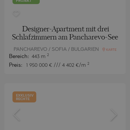
PROJEKT
Designer-Apartment mit drei
Schlafzimmern am Pancharevo-See
PANCHAREVO / SOFIA / BULGARIEN
KARTE
2
Bereich:
443 m
2
Preis:
1 950 000
€ /// 4 402 €/m
EXKLUSIV
RECHTE