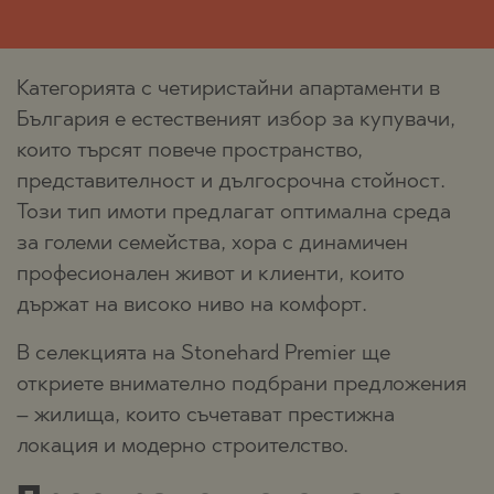
Категорията с четиристайни апартаменти в
България е естественият избор за купувачи,
които търсят повече пространство,
представителност и дългосрочна стойност.
Този тип имоти предлагат оптимална среда
за големи семейства, хора с динамичен
професионален живот и клиенти, които
държат на високо ниво на комфорт.
В селекцията на Stonehard Premier ще
откриете внимателно подбрани предложения
– жилища, които съчетават престижна
локация и модерно строителство.