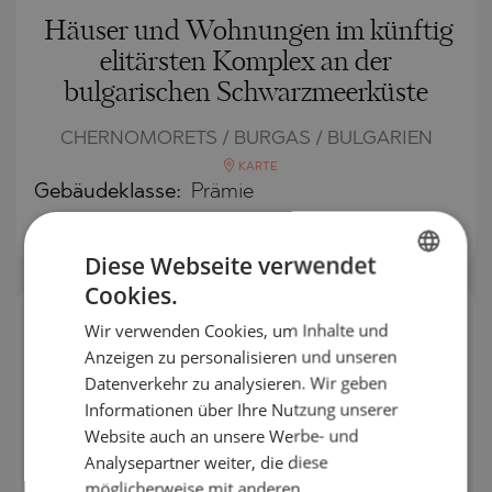
Häuser und Wohnungen im künftig
elitärsten Komplex an der
bulgarischen Schwarzmeerküste
CHERNOMORETS / BURGAS / BULGARIEN
KARTE
Gebäudeklasse:
Prämie
:
PREIS AUF ANFRAGE
Diese Webseite verwendet
Cookies.
BULGARIAN
Wir verwenden Cookies, um Inhalte und
ENGLISH
SEKUNDÄR
Anzeigen zu personalisieren und unseren
VERKAUF
RUSSIAN
Datenverkehr zu analysieren. Wir geben
VOLLENDET
PROJEKT
Informationen über Ihre Nutzung unserer
GERMAN
Website auch an unsere Werbe- und
FRENCH
Analysepartner weiter, die diese
POLISH
möglicherweise mit anderen