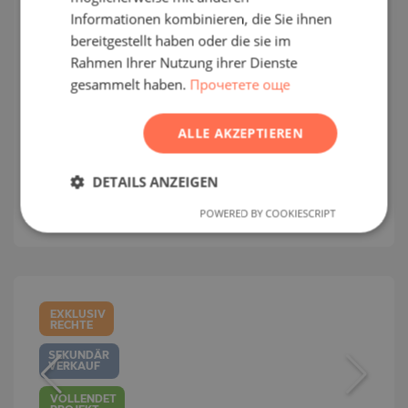
Informationen kombinieren, die Sie ihnen
ROMANIAN
bereitgestellt haben oder die sie im
Vorverkauf in einem neuen Komplex
SERBIAN
Rahmen Ihrer Nutzung ihrer Dienste
in der Nähe der U-Bahnstation und
gesammelt haben.
Прочетете още
CZECH
der Paradise Mall
ALLE AKZEPTIEREN
KRUSTOVA VADA / SOFIA / SOFIA / BULGARIEN
KARTE
DETAILS ANZEIGEN
:
399 000
€
POWERED BY COOKIESCRIPT
2
Preise pro m²:
2 713 €/m
EXKLUSIV
RECHTE
SEKUNDÄR
VERKAUF
VOLLENDET