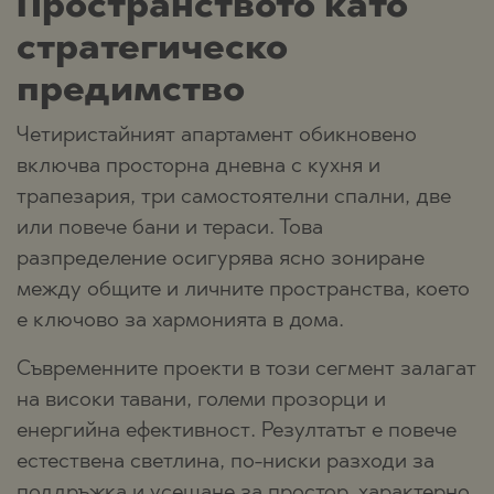
Пространството като
стратегическо
предимство
Четиристайният апартамент обикновено
включва просторна дневна с кухня и
трапезария, три самостоятелни спални, две
или повече бани и тераси. Това
разпределение осигурява ясно зониране
между общите и личните пространства, което
е ключово за хармонията в дома.
Съвременните проекти в този сегмент залагат
на високи тавани, големи прозорци и
енергийна ефективност. Резултатът е повече
естествена светлина, по-ниски разходи за
поддръжка и усещане за простор, характерно