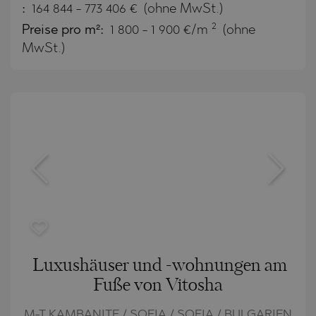
:
164 844
-
773 406
€
(ohne MwSt.)
2
Preise pro m²:
1 800 - 1 900 €/m
(ohne
MwSt.)
Luxushäuser und -wohnungen am
Fuße von Vitosha
M-T KAMBANITE / SOFIA / SOFIA / BULGARIEN