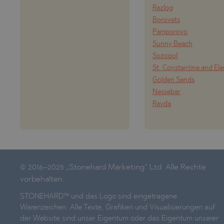
Razlog
Borovets
Pamporovo
Sunny Beach
Sozopol
St. Constantine and El
Golden Sands
Nessebar
Ravda
© 2016–2025 „Stonehard Marketing“ Ltd. Alle Rechte
vorbehalten.
STONEHARD™ und das Logo sind eingetragene
Warenzeichen. Alle Texte, Grafiken und Visualisierungen auf
der Website sind unser Eigentum oder das Eigentum unserer