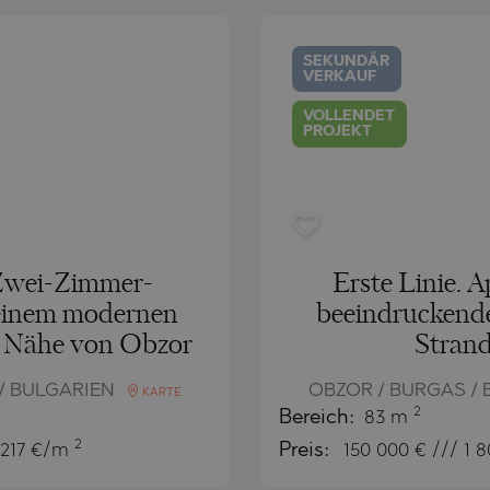
CH
BLO
CH
AMIAS
MENCA
SEKUNDÄR
VERKAUF
ANTINE AND ELENA
HONI
A
ANTINE AND ELENA
TA
ANDS
VOLLENDET
PROJEKT
S
IROS
A
S
A
Zwei-Zimmer-
Erste Linie. 
einem modernen
beeindruckend
r Nähe von Obzor
Strand
/ BULGARIEN
OBZOR / BURGAS /
KARTE
2
Bereich:
83 m
2
 217 €/m
Preis:
150 000
€ /// 1 
SA