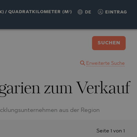
€)
/
QUADRATKILOMETER (M²)
DE
EINTRAG
SUCHEN
Erweiterte Suche
lgarien zum Verkauf
icklungsunternehmen aus der Region
Seite 1 von 1