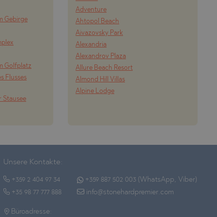
Adventure
m Gebirge
Ahtopol Beach
Aivazovsky Park
mplex
Alexandria
Alexandrov Plaza
m Golfplatz
Allure Beach Resort
s Flusses
Almond Hill Villas
Alpine Lodge
r Stausee
Unsere Kontakte:
+359 2 404 97 34
+359 887 502 003 (WhatsApp, Viber)
+35 98 77 777 888
info@stonehardpremier.com
Büroadresse: