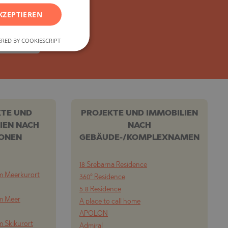
FRENCH
KZEPTIEREN
POLISH
RED BY COOKIESCRIPT
ROMANIAN
EBOTE!
SERBIAN
CZECH
KTE UND
PROJEKTE UND IMMOBILIEN
IEN NACH
NACH
IONEN
GEBÄUDE-/KOMPLEXNAMEN
18 Srebarna Residence
m Meerkurort
360° Residence
5.8 Residence
om Meer
A place to call home
APOLON
m Skikurort
Admiral