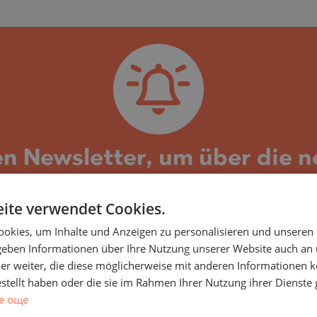
SA
NA)
RETS
NA)
O
RETS
PELIN
TE
PELIN
en Newsletter, um über die 
O
nlichen Eigenschaften infor
ite verwendet Cookies.
unternehmen der LUXIMMO GROUP, spezialisiert au
okies, um Inhalte und Anzeigen zu personalisieren und unseren
ten etablierter Bauträger. Täglich erweitern wir 
 geben Informationen über Ihre Nutzung unserer Website auch an
Suchkriterien entsprechen könnten. Daher empfehl
er weiter, die diese möglicherweise mit anderen Informationen k
te für Immobilien oder Projekte mit ähnlichen E
SHTE
estellt haben oder die sie im Rahmen Ihrer Nutzung ihrer Dienst
е още
können Sie sich jederzeit wieder abmelden oder di
VO