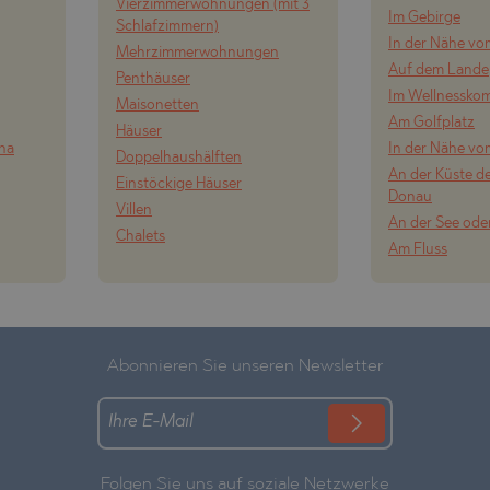
Vierzimmerwohnungen (mit 3
Im Gebirge
Schlafzimmern)
In der Nähe vo
Mehrzimmerwohnungen
Auf dem Lande
Penthäuser
Im Wellnessko
Maisonetten
Am Golfplatz
Häuser
ena
In der Nähe vo
Doppelhaushälften
An der Küste de
Einstöckige Häuser
Donau
Villen
An der See ode
Chalets
Am Fluss
Abonnieren Sie unseren Newsletter
Folgen Sie uns auf soziale Netzwerke