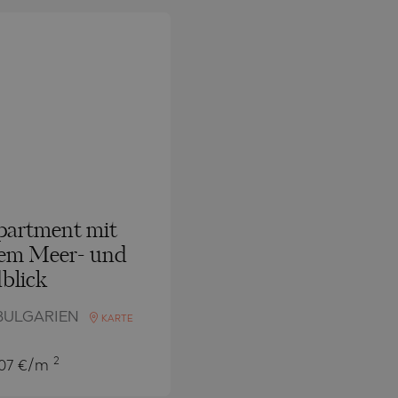
Apartment mit
em Meer- und
blick
 BULGARIEN
KARTE
2
807 €/m