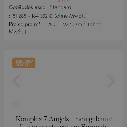
KARTE
Gebäudeklasse:
Standard
:
81 288
-
164 332
€
(ohne MwSt.)
2
Preise pro m²:
1 250 - 1 922 €/m
(ohne
MwSt.)
EXKLUSIV
RECHTE
Komplex 7 Angels – neu gebaute