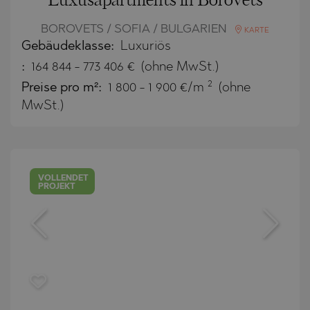
Luxusapartments in Borovets
BOROVETS / SOFIA / BULGARIEN
KARTE
Gebäudeklasse:
Luxuriös
:
164 844
-
773 406
€
(ohne MwSt.)
2
Preise pro m²:
1 800 - 1 900 €/m
(ohne
MwSt.)
VOLLENDET
PROJEKT