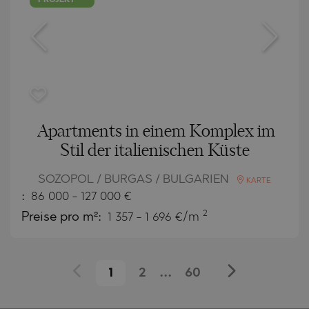
Apartments in einem Komplex im
Stil der italienischen Küste
SOZOPOL / BURGAS / BULGARIEN
KARTE
:
86 000
-
127 000
€
2
Preise pro m²:
1 357 - 1 696 €/m
1
2
...
60