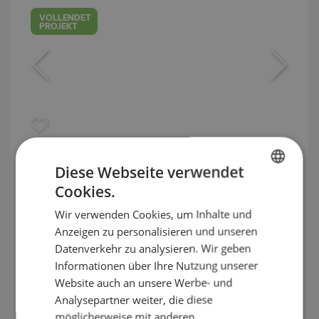
VOLLENDET
PROJEKT
Einfamilienhäuser der Spitzenklasse,
Diese Webseite verwendet
mit ACT 16, am Fuße des Vitosha-
Cookies.
BULGARIAN
Gebirges
Wir verwenden Cookies, um Inhalte und
ENGLISH
Anzeigen zu personalisieren und unseren
SIMEONOVO / SOFIA / SOFIA / BULGARIEN
RUSSIAN
Datenverkehr zu analysieren. Wir geben
KARTE
Informationen über Ihre Nutzung unserer
GERMAN
Gebäudeklasse:
Hoher Standard
Website auch an unsere Werbe- und
:
1 400 000
-
1 500 000
€
(ohne MwSt.)
FRENCH
Analysepartner weiter, die diese
2
Preise pro m²:
2 817 - 3 043 €/m
(ohne
POLISH
möglicherweise mit anderen