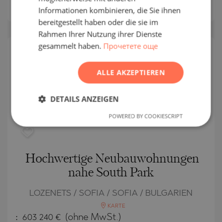
MwSt.)
Informationen kombinieren, die Sie ihnen
ROMANIAN
bereitgestellt haben oder die sie im
SERBIAN
Rahmen Ihrer Nutzung ihrer Dienste
gesammelt haben.
Прочетете още
CZECH
VOLLENDET
PROJEKT
ALLE AKZEPTIEREN
DETAILS ANZEIGEN
POWERED BY COOKIESCRIPT
Hochwertige Neubauwohnungen
nahe South Park
LOZENETS / SOFIA / SOFIA / BULGARIEN
KARTE
:
603 240
€
(ohne MwSt.)