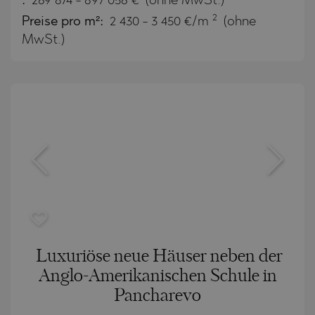
:
269 874
-
897 056
€
(ohne MwSt.)
2
Preise pro m²:
2 430 - 3 450 €/m
(ohne
MwSt.)
Luxuriöse neue Häuser neben der
Anglo-Amerikanischen Schule in
Pancharevo