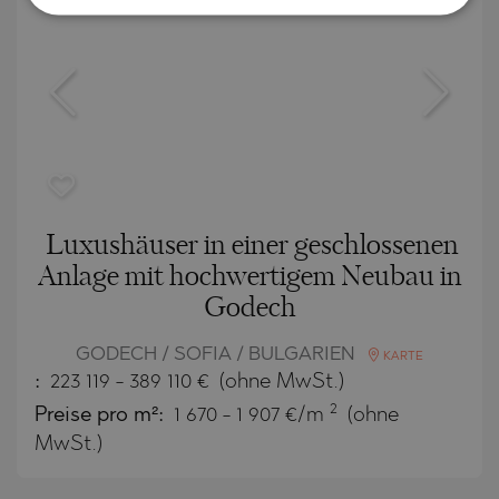
Luxushäuser in einer geschlossenen
Anlage mit hochwertigem Neubau in
Godech
GODECH / SOFIA / BULGARIEN
KARTE
:
223 119
-
389 110
€
(ohne MwSt.)
2
Preise pro m²:
1 670 - 1 907 €/m
(ohne
MwSt.)