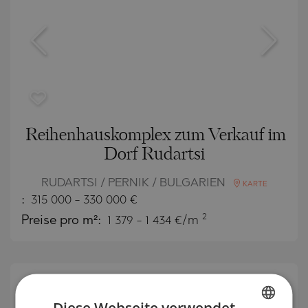
Reihenhauskomplex zum Verkauf im
Dorf Rudartsi
RUDARTSI / PERNIK / BULGARIEN
KARTE
:
315 000
-
330 000
€
2
Preise pro m²:
1 379 - 1 434 €/m
NEU
ANGEBOT
Diese Webseite verwendet