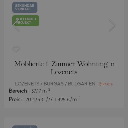
SEKUNDÄR
VERKAUF
VOLLENDET
PROJEKT
Möblierte 1-Zimmer-Wohnung in
Lozenets
LOZENETS / BURGAS / BULGARIEN
KARTE
2
Bereich:
37.17 m
2
Preis:
70 433
€ /// 1 895 €/m