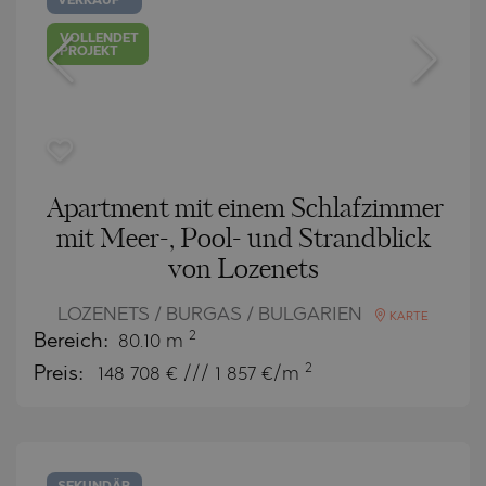
VERKAUF
VOLLENDET
PROJEKT
Apartment mit einem Schlafzimmer
mit Meer-, Pool- und Strandblick
von Lozenets
LOZENETS / BURGAS / BULGARIEN
KARTE
2
Bereich:
80.10 m
2
Preis:
148 708
€ /// 1 857 €/m