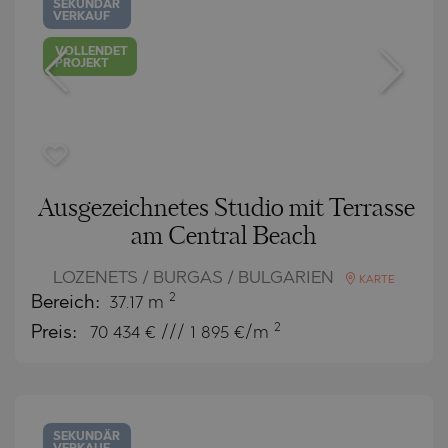
SEKUNDÄR
VERKAUF
VOLLENDET
PROJEKT
Ausgezeichnetes Studio mit Terrasse
am Central Beach
LOZENETS / BURGAS / BULGARIEN
KARTE
2
Bereich:
37.17 m
2
Preis:
70 434
€ /// 1 895 €/m
SEKUNDÄR