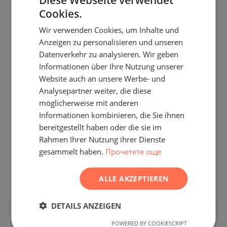
Cookies.
SEKUNDÄR
BULGARIAN
VERKAUF
Wir verwenden Cookies, um Inhalte und
ENGLISH
VOLLENDET
Anzeigen zu personalisieren und unseren
PROJEKT
RUSSIAN
Datenverkehr zu analysieren. Wir geben
Informationen über Ihre Nutzung unserer
GERMAN
Website auch an unsere Werbe- und
FRENCH
Analysepartner weiter, die diese
Zwei-Zimmer-Wohnung mit großer
POLISH
möglicherweise mit anderen
Veranda in einer geschlossenen
Informationen kombinieren, die Sie ihnen
Wohnanlage mit Swimmingpool im
ROMANIAN
bereitgestellt haben oder die sie im
Dorf Bozhurets
SERBIAN
Rahmen Ihrer Nutzung ihrer Dienste
gesammelt haben.
Прочетете още
CZECH
BOJURETS / DOBRICH / BULGARIEN
KARTE
2
Bereich:
100.50 m
ALLE AKZEPTIEREN
2
Preis:
45 000
€ /// 448 €/m
DETAILS ANZEIGEN
POWERED BY COOKIESCRIPT