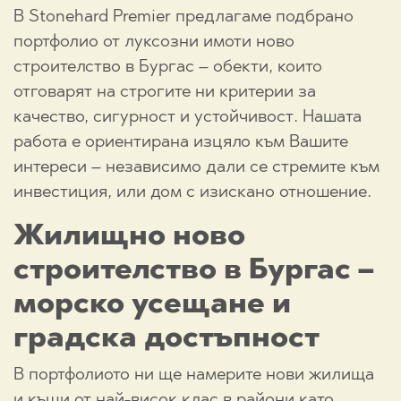
В Stonehard Premier предлагаме подбрано
портфолио от луксозни имоти ново
строителство в Бургас – обекти, които
отговарят на строгите ни критерии за
качество, сигурност и устойчивост. Нашата
работа е ориентирана изцяло към Вашите
интереси – независимо дали се стремите към
инвестиция, или дом с изискано отношение.
Жилищно ново
строителство в Бургас –
морско усещане и
градска достъпност
В портфолиото ни ще намерите нови жилища
и къщи от най-висок клас в райони като