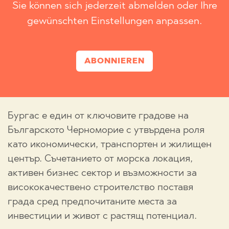
Sie können sich jederzeit abmelden oder Ihre
gewünschten Einstellungen anpassen.
ABONNIEREN
Бургас е един от ключовите градове на
Българското Черноморие с утвърдена роля
като икономически, транспортен и жилищен
център. Съчетанието от морска локация,
активен бизнес сектор и възможности за
висококачествено строителство поставя
града сред предпочитаните места за
инвестиции и живот с растящ потенциал.