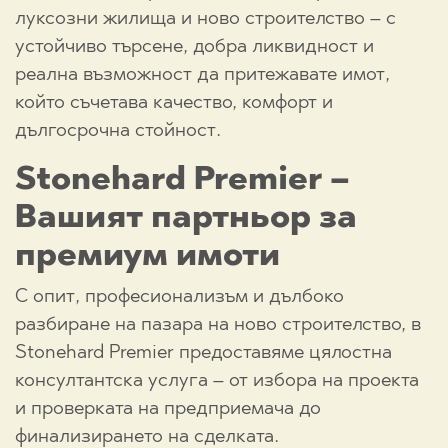
луксозни жилища и ново строителство – с
устойчиво търсене, добра ликвидност и
реална възможност да притежавате имот,
който съчетава качество, комфорт и
дългосрочна стойност.
Stonehard Premier –
Вашият партньор за
премиум имоти
С опит, професионализъм и дълбоко
разбиране на пазара на ново строителство, в
Stonehard Premier предоставяме цялостна
консултантска услуга – от избора на проекта
и проверката на предприемача до
финализирането на сделката.