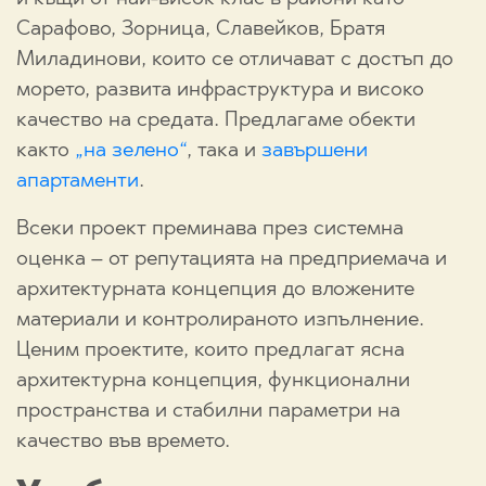
Сарафово, Зорница, Славейков, Братя
Миладинови, които се отличават с достъп до
морето, развита инфраструктура и високо
качество на средата. Предлагаме обекти
както
„на зелено“
, така и
завършени
апартаменти
.
Всеки проект преминава през системна
оценка – от репутацията на предприемача и
архитектурната концепция до вложените
материали и контролираното изпълнение.
Ценим проектите, които предлагат ясна
архитектурна концепция, функционални
пространства и стабилни параметри на
качество във времето.