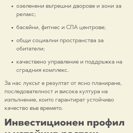
озеленени вътрешни дворове и зони за
релакс;
басейни, фитнес и СПА центрове;
общи социални пространства за
обитатели;
качествено управление и поддръжка на
сградния комплекс.
За нас луксът е резултат от ясно планиране,
последователност и висока култура на
изпълнение, които гарантират устойчиво
качество във времето.
Инвестиционен профил