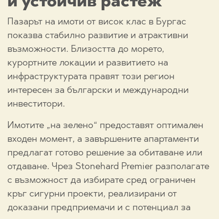
и устойчив растеж
Пазарът на имоти от висок клас в Бургас
показва стабилно развитие и атрактивни
възможности. Близостта до морето,
курортните локации и развитието на
инфраструктурата правят този регион
интересен за български и международни
инвеститори.
Имотите „на зелено“ предоставят оптимален
входен момент, а завършените апартаменти
предлагат готово решение за обитаване или
отдаване. Чрез Stonehard Premier разполагате
с възможност да избирате сред ограничен
кръг сигурни проекти, реализирани от
доказани предприемачи и с потенциал за