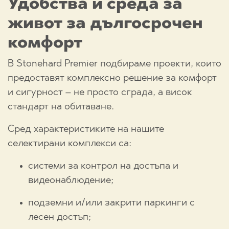
Удобства и среда за
живот за дългосрочен
комфорт
В Stonehard Premier подбираме проекти, които
предоставят комплексно решение за комфорт
и сигурност – не просто сграда, а висок
стандарт на обитаване.
Сред характеристиките на нашите
селектирани комплекси са:
системи за контрол на достъпа и
видеонаблюдение;
подземни и/или закрити паркинги с
лесен достъп;