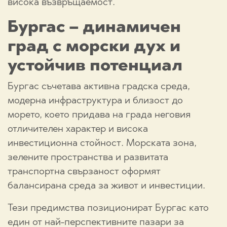
висока възвръщаемост.
Бургас – динамичен
град с морски дух и
устойчив потенциал
Бургас съчетава активна градска среда,
модерна инфраструктура и близост до
морето, което придава на града неговия
отличителен характер и висока
инвестиционна стойност. Морската зона,
зелените пространства и развитата
транспортна свързаност оформят
балансирана среда за живот и инвестиции.
Тези предимства позиционират Бургас като
един от най-перспективните пазари за