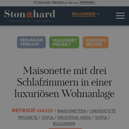
STONEHARD PREMIER ist Teil von
SPEZIFIKATIONEN
BESCHREIBUNG
KARTE
GALERIE
PREISE
ANFRAGE
BULGARIEN
3
16
VIDEO
FOTOS
SEKUNDÄR
VOLLENDET
EXKLUSIV
VERKAUF
PROJEKT
RECHTE
Maisonette mit drei
Schlafzimmern in einer
luxuriösen Wohnanlage
REF#SOF-126323
/
MAISONETTEN
/
UMGESETZTE
PROJEKTE
/
SOFIA
/
KRUSTOVA VADA
/
SOFIA
/
BULGARIEN