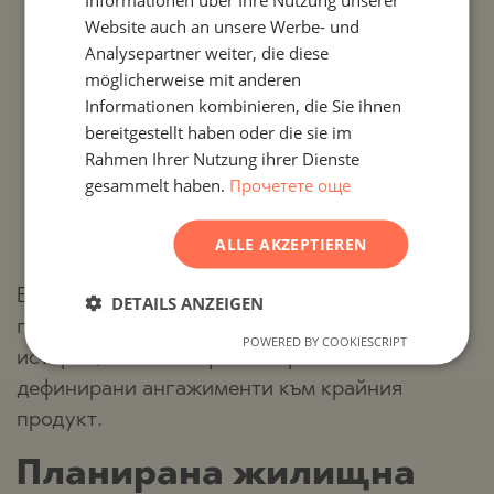
Website auch an unsere Werbe- und
за незабавно ползване;
FRENCH
Analysepartner weiter, die diese
имоти „на зелено“
, които предоставят
POLISH
möglicherweise mit anderen
Informationen kombinieren, die Sie ihnen
възможност за по-добра входна цена и
ROMANIAN
bereitgestellt haben oder die sie im
гъвкавост при завършването;
SERBIAN
Rahmen Ihrer Nutzung ihrer Dienste
gesammelt haben.
Прочетете още
самостоятелни и редови къщи,
CZECH
осигуряващи по-високо ниво на лично
ALLE AKZEPTIEREN
пространство и независимост.
Всеки проект е реализиран от строително-
DETAILS ANZEIGEN
предприемаческа компания с проверена
POWERED BY COOKIESCRIPT
история, стабилно финансиране и ясно
дефинирани ангажименти към крайния
продукт.
Планирана жилищна