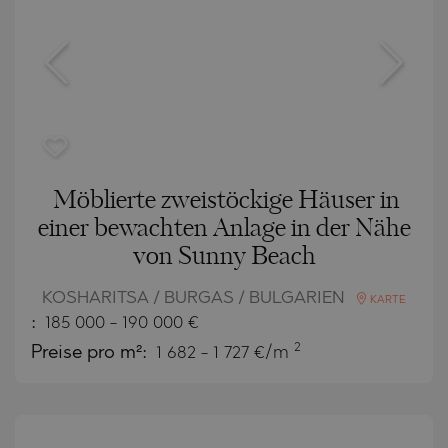
Möblierte zweistöckige Häuser in
einer bewachten Anlage in der Nähe
von Sunny Beach
KOSHARITSA / BURGAS / BULGARIEN
KARTE
:
185 000
-
190 000
€
2
Preise pro m²:
1 682 - 1 727 €/m