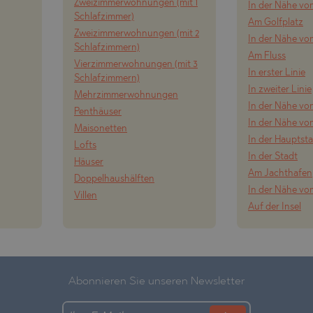
Zweizimmerwohnungen (mit 1
In der Nähe v
Schlafzimmer)
Am Golfplatz
Zweizimmerwohnungen (mit 2
In der Nähe vo
Schlafzimmern)
Am Fluss
Vierzimmerwohnungen (mit 3
In erster Linie
Schlafzimmern)
In zweiter Linie
Mehrzimmerwohnungen
In der Nähe von
Penthäuser
In der Nähe vo
Maisonetten
In der Hauptst
Lofts
In der Stadt
Häuser
Am Jachthafen
Doppelhaushälften
In der Nähe vo
Villen
Auf der Insel
Abonnieren Sie unseren Newsletter