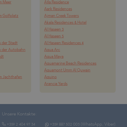
om Meer
A1la Residence
Aark Residences
m Golfplatz
Ajman Creek Towers
Akala Residences & Hotel
Al Haseen 3
Al Haseen 5
 der Stadt
Al Haseen Residences 4
n der Autobahn
Aqua Arc
adt
Aqua Maya
Aquamarine Beach Residences
Aquamont Umm Al Quwain
m Jachthafen
Aquino
Arancia Yards
Unsere Kontakte:
+359 2 404 97 34
+359 887 502 003 (WhatsApp, Viber)