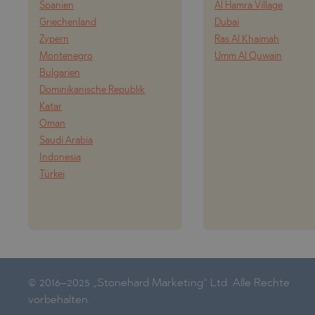
Spanien
Al Hamra Village
Griechenland
Dubai
Zypern
Ras Al Khaimah
Montenegro
Umm Al Quwain
Bulgarien
Dominikanische Republik
Katar
Oman
Saudi Arabia
Indonesia
Türkei
© 2016–2025 „Stonehard Marketing“ Ltd. Alle Rechte
vorbehalten.