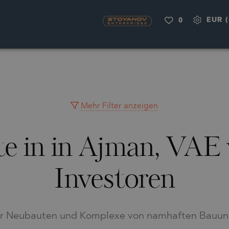
EUR (
0
OU
NAS
H
A
RKYRA)
CITY
A
VILLAGE
MINGO
AYUH
Mehr Filter anzeigen
e in in Ajman, VAE
LIA
AIMAH
RNOVO
IA
UWAIN
A
Investoren
FRINIOU
R DEL SEGURA
RASNA
O
TA
O
für Neubauten und Komplexe von namhaften Bauun