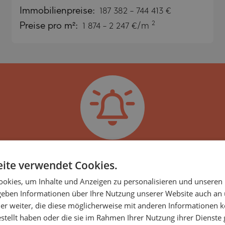
SA
Immobilienpreise
:
187 382
-
744 413
€
NA)
2
Preise pro m²:
1 874 - 2 247 €/m
RETS
NA)
O
RETS
PELIN
TE
PELIN
O
en Newsletter, um über die 
ite verwendet Cookies.
nlichen Eigenschaften infor
okies, um Inhalte und Anzeigen zu personalisieren und unseren
 geben Informationen über Ihre Nutzung unserer Website auch an
unternehmen der LUXIMMO GROUP, spezialisiert au
SHTE
er weiter, die diese möglicherweise mit anderen Informationen k
ten etablierter Bauträger. Täglich erweitern wir 
VO
estellt haben oder die sie im Rahmen Ihrer Nutzung ihrer Dienst