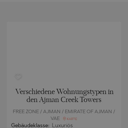
CH
BLO
CH
AMIAS
MENCA
ANTINE AND ELENA
HONI
A
ANTINE AND ELENA
TA
ANDS
S
IROS
A
S
A
Verschiedene Wohnungstypen in
den Ajman Creek Towers
FREE ZONE / AJMAN / EMIRATE OF AJMAN /
VAE
KARTE
SA
Gebäudeklasse:
Luxuriös