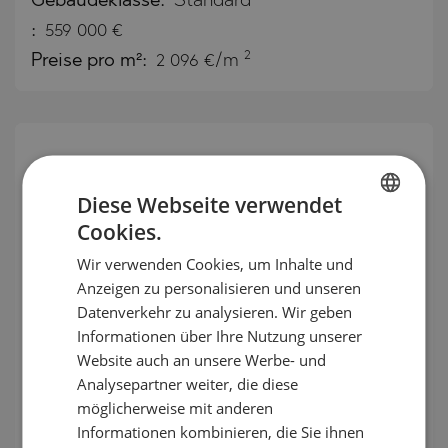
Gebäudeklasse:
Standard
:
559 000
€
2
Preise pro m²:
2 096 €/m
Diese Webseite verwendet
Cookies.
BULGARIAN
Wir verwenden Cookies, um Inhalte und
ENGLISH
Anzeigen zu personalisieren und unseren
RUSSIAN
Datenverkehr zu analysieren. Wir geben
Informationen über Ihre Nutzung unserer
GERMAN
Website auch an unsere Werbe- und
3- nd 4-Zimmer-Wohnungen neben
FRENCH
Analysepartner weiter, die diese
dem luxuriösen La Finca Resort
POLISH
möglicherweise mit anderen
Informationen kombinieren, die Sie ihnen
ALGORFA / ALICANTE / SPANIEN
ROMANIAN
KARTE