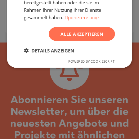
bereitgestellt haben oder die sie im
Gebäudeklasse:
Standard
SERBIAN
Rahmen Ihrer Nutzung ihrer Dienste
:
279 000
-
325 000
€
gesammelt haben.
Прочетете още
CZECH
2
Preise pro m²:
1 203 - 1 795 €/m
ALLE AKZEPTIEREN
DETAILS ANZEIGEN
POWERED BY COOKIESCRIPT
Abonnieren Sie unseren
Newsletter, um über die
neuesten Angebote und
Projekte mit ähnlichen