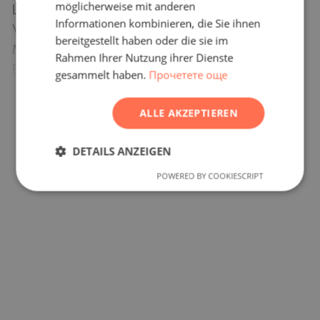
POLISH
möglicherweise mit anderen
Lebensversicherungen, Kranken- und Kfz-
Informationen kombinieren, die Sie ihnen
ROMANIAN
Versicherungen, Bau- und Reparaturarbeiten,
bereitgestellt haben oder die sie im
Möbel, Rechts- und
SERBIAN
Rahmen Ihrer Nutzung ihrer Dienste
Buchhaltungsdienstleistungen usw. anbieten.
gesammelt haben.
Прочетете още
CZECH
ALLE AKZEPTIEREN
Standort auf der Karte
DETAILS ANZEIGEN
POWERED BY COOKIESCRIPT