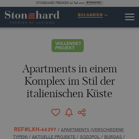
STONEHARD PREMIER ist Teil von
SPEZIFIKATIONEN
BESCHREIBUNG
KARTE
GALERIE
PREISE
ANFRAGE
BULGARIEN
40
FOTOS
VOLLENDET
PROJEKT
Apartments in einem
Komplex im Stil der
italienischen Küste
REF#LXH-66297
/
APARTMENTS (VERSCHIEDENE
TYPEN)
/
AKTUELLE PROJEKTE
/
SOZOPOL
/
BURGAS
/