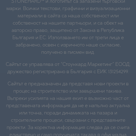
STONEHARD™ и логотипът са запазени търговски
марки. Всички текстови, графични и визуализационни
материали в сайта са наша собственост или
собственост на нашите партньори, и са обект на
авторско право, защитено от Закона в Република
България и ЕС. Използването им от трети лица е
забранено, освен с изричното наше съгласие,
получено в писмен вид.
Сайтът се управлява от “Стоунхард Маркетинг” ЕООД,
дружество регистрирано в България с ЕИК 131254299.
Сайтът е предназначен да представя нови проекти в
процес на строителство или завършени такива.
Въпреки усилията на нашия екип е възможно част от
представената информация да не е напълно актуална
или точна, поради динамиката на пазара и
строителните процеси, свързани с представяните
проекти. За коректна информация следва да се счита
единствено и само получената такава в официална