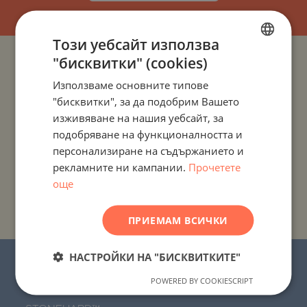
Този уебсайт използва
"бисквитки" (cookies)
BULGARIAN
ПРОЕКТИ И ИМОТИ ПО ДЪРЖАВИ
Използваме основните типове
ENGLISH
"бисквитки", за да подобрим Вашето
ПРОЕКТИ И ИМОТИ ПО НАСЕЛЕНИ МЕСТА
RUSSIAN
изживяване на нашия уебсайт, за
подобряване на функционалността и
GERMAN
ПРОЕКТИ И ИМОТИ ПО ТИП ИМОТ
персонализиране на съдържанието и
FRENCH
рекламните ни кампании.
Прочетете
ПРОЕКТИ И ИМОТИ ПО РАЙОН
POLISH
още
ROMANIAN
ПРОЕКТИ И ИМОТИ ПО ИМЕ НА СГРАДА/КОМПЛЕКС
ПРИЕМАМ ВСИЧКИ
SERBIAN
CZECH
НАСТРОЙКИ НА "БИСКВИТКИТЕ"
© 2016-2026 “Стоунхард Маркетинг” ЕООД.
Всички права запазени.
POWERED BY COOKIESCRIPT