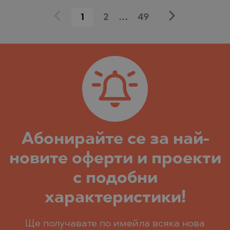
1
2
...
49
Абoнирайте се за най-
новите оферти и проекти
с подобни
характеристики!
Ще получавате по имейла всяка нова