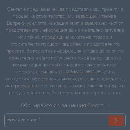
Сайтът е предназначен да представя нови проекти в
процес на строителство или завършени такива.
Въпреки усилията на нашия екип е възможно част от
представената информация да не е напълно актуална
или точна, поради динамиката на пазара и
строителните процеси, свързани с представяните
проекти. За коректна информация следва да се счита
единствено и само получената такава в официална
комуникация по имейл с нашите контрагенти от
мрежата агенции на
LUXIMMO GROUP
, които
осъществят професионални консултации за клиентите,
интересуващи се от покупка на имот или инвестиция в
представяните в сайта проекти ново строителство.
Абонирайте се за нашия бюлетин