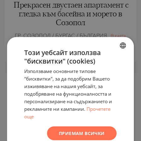
Прекрасен двустаен апартамент с
гледка към басейна и морето в
Созопол
ГР. СОЗОПОЛ / БУРГАС / БЪЛГАРИЯ
КАРТА
2
Площ:
53.78 м
Този уебсайт използва
2
Цена:
98 000
€ /// 1 822 €/м
"бисквитки" (cookies)
BULGARIAN
Използваме основните типове
ENGLISH
"бисквитки", за да подобрим Вашето
RUSSIAN
изживяване на нашия уебсайт, за
ВТОРИЧНА
ПРОДАЖБА
подобряване на функционалността и
GERMAN
персонализиране на съдържанието и
ЗАВЪРШЕН
FRENCH
ПРОЕКТ
рекламните ни кампании.
Прочетете
POLISH
още
ROMANIAN
ПРИЕМАМ ВСИЧКИ
SERBIAN