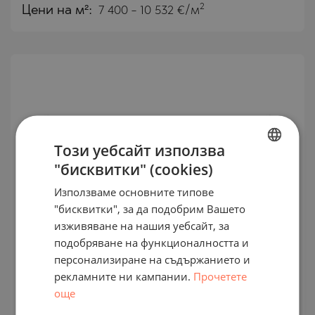
2
Цени на м²:
7 400 - 10 532 €/м
Този уебсайт използва
"бисквитки" (cookies)
BULGARIAN
Използваме основните типове
ENGLISH
"бисквитки", за да подобрим Вашето
RUSSIAN
изживяване на нашия уебсайт, за
Обзаведени, премиум
подобряване на функционалността и
GERMAN
апартаменти в дизайнерската
персонализиране на съдържанието и
ETRO Residences, Maslak
FRENCH
рекламните ни кампании.
Прочетете
POLISH
още
КВ. MASLAK / ГР. ИСТАНБУЛ / МАРМАРА /
ТУРЦИЯ
ROMANIAN
КАРТА