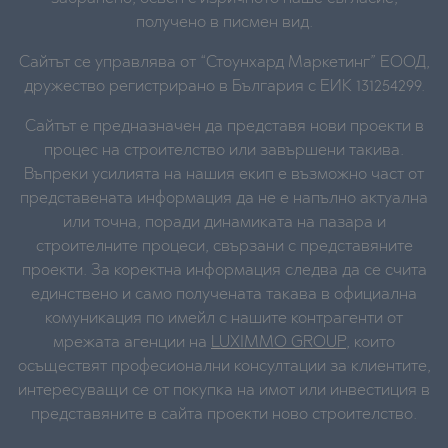
получено в писмен вид.
Сайтът се управлява от “Стоунхард Маркетинг” ЕООД,
дружество регистрирано в България с ЕИК 131254299.
Сайтът е предназначен да представя нови проекти в
процес на строителство или завършени такива.
Въпреки усилията на нашия екип е възможно част от
представената информация да не е напълно актуална
или точна, поради динамиката на пазара и
строителните процеси, свързани с представяните
проекти. За коректна информация следва да се счита
единствено и само получената такава в официална
комуникация по имейл с нашите контрагенти от
мрежата агенции на
LUXIMMO GROUP
, които
осъществят професионални консултации за клиентите,
интересуващи се от покупка на имот или инвестиция в
представяните в сайта проекти ново строителство.