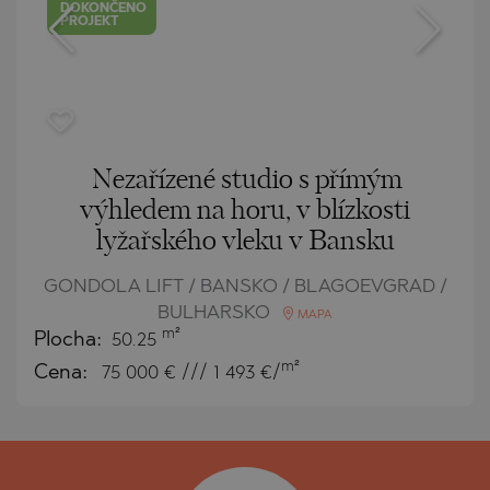
DOKONČENO
PROJEKT
Nezařízené studio s přímým
výhledem na horu, v blízkosti
lyžařského vleku v Bansku
GONDOLA LIFT / BANSKO / BLAGOEVGRAD /
BULHARSKO
MAPA
m²
Plocha:
50.25
m²
Cena:
75 000
€ /// 1 493 €/