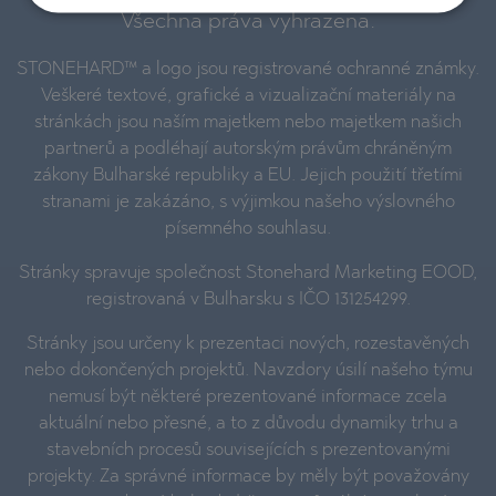
Všechna práva vyhrazena.
STONEHARD™ a logo jsou registrované ochranné známky.
Veškeré textové, grafické a vizualizační materiály na
stránkách jsou naším majetkem nebo majetkem našich
partnerů a podléhají autorským právům chráněným
zákony Bulharské republiky a EU. Jejich použití třetími
stranami je zakázáno, s výjimkou našeho výslovného
písemného souhlasu.
Stránky spravuje společnost Stonehard Marketing EOOD,
registrovaná v Bulharsku s IČO 131254299.
Stránky jsou určeny k prezentaci nových, rozestavěných
nebo dokončených projektů. Navzdory úsilí našeho týmu
nemusí být některé prezentované informace zcela
aktuální nebo přesné, a to z důvodu dynamiky trhu a
stavebních procesů souvisejících s prezentovanými
projekty. Za správné informace by měly být považovány