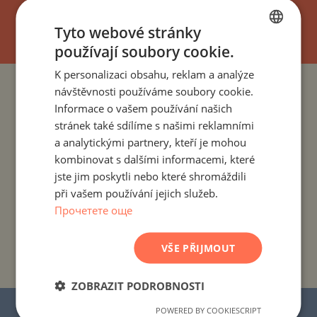
UPSAT
Tyto webové stránky
používají soubory cookie.
BULGARIAN
K personalizaci obsahu, reklam a analýze
ENGLISH
návštěvnosti používáme soubory cookie.
PROJEKTY A NEMOVITOSTI PODLE ZEMÍ
RUSSIAN
Informace o vašem používání našich
stránek také sdílíme s našimi reklamními
GERMAN
PROJEKTY A NEMOVITOSTI PODLE OBYTNÉHO MÍSTA
a analytickými partnery, kteří je mohou
FRENCH
kombinovat s dalšími informacemi, které
PROJEKTY A NEMOVITOSTI PODLE TYPU NEMOVITOSTI
POLISH
jste jim poskytli nebo které shromáždili
při vašem používání jejich služeb.
ROMANIAN
PROJEKTY A NEMOVITOSTI PODLE REGIONU
Прочетете още
SERBIAN
PROJEKTY A NEMOVITOSTI PODLE NÁZVU
CZECH
VŠE PŘIJMOUT
BUDOVY/KOMPLEXU
ZOBRAZIT PODROBNOSTI
© 2016–2025 „Stonehard Marketing“ s.r.o.
POWERED BY COOKIESCRIPT