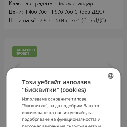
Клас на сградата:
Висок стандарт
Цени
:
1 400 000
-
1 500 000
€
(без ДДС)
2
Цени на м²:
2 817 - 3 043 €/м
(без ДДС)
ЗАВЪРШЕН
ПРОЕКТ
Този уебсайт използва
"бисквитки" (cookies)
BULGARIAN
Използваме основните типове
ENGLISH
"бисквитки", за да подобрим Вашето
Апартаменти висок клас ново
RUSSIAN
изживяване на нашия уебсайт, за
строителство до Южен парк
подобряване на функционалността и
GERMAN
персонализиране на съдържанието и