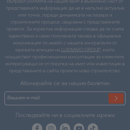
Въпреки усилията на нашия екип е възможно част от
представената информация да не е напълно актуална
или точна, поради динамиката на пазара и
строителните процеси, свързани с представяните
проекти. За коректна информация следва да се счита
единствено и само получената такава в официална
комуникация по имейл с нашите контрагенти от
мрежата агенции на
LUXIMMO GROUP
, които
осъществят професионални консултации за клиентите,
интересуващи се от покупка на имот или инвестиция в
представяните в сайта проекти ново строителство.
Абонирайте се за нашия бюлетин
Последвайте ни в социалните мрежи