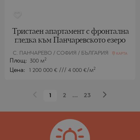
Тристаен апартамент с фронтална
гледка към Панчаревското езеро
С. ПАНЧАРЕВО / СОФИЯ / БЪЛГАРИЯ
КАРТА
2
Площ:
300 м
2
Цена:
1 200 000
€ /// 4 000 €/м
1
2
...
23