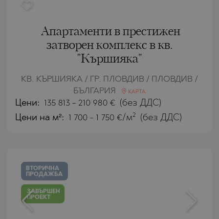
Апартаменти в престижен
затворен комплекс в кв.
"Кършияка"
КВ. КЪРШИЯКА / ГР. ПЛОВДИВ / ПЛОВДИВ /
БЪЛГАРИЯ
КАРТА
Цени
:
135 813
-
210 980
€
(без ДДС)
2
Цени на м²:
1 700 - 1 750 €/м
(без ДДС)
ВТОРИЧНА
ПРОДАЖБА
ЗАВЪРШЕН
ПРОЕКТ