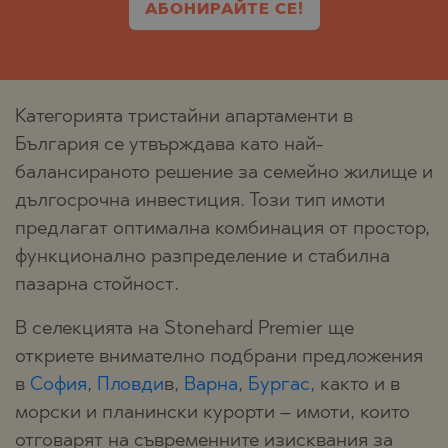
АБОНИРАЙТЕ СЕ!
Категорията тристайни апартаменти в
България се утвърждава като най-
балансираното решение за семейно жилище и
дългосрочна инвестиция. Този тип имоти
предлагат оптимална комбинация от простор,
функционално разпределение и стабилна
пазарна стойност.
В селекцията на Stonehard Premier ще
откриете внимателно подбрани предложения
в
София
,
Пловди
в,
Варна
,
Бургас
, както и в
морски и планински курорти – имоти, които
отговарят на съвременните изисквания за