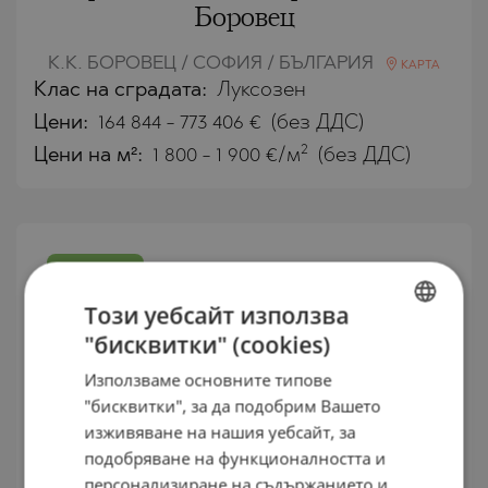
Боровец
К.К. БОРОВЕЦ / СОФИЯ / БЪЛГАРИЯ
КАРТА
Клас на сградата:
Луксозен
Цени
:
164 844
-
773 406
€
(без ДДС)
2
Цени на м²:
1 800 - 1 900 €/м
(без ДДС)
ЗАВЪРШЕН
ПРОЕКТ
Този уебсайт използва
"бисквитки" (cookies)
BULGARIAN
Използваме основните типове
ENGLISH
"бисквитки", за да подобрим Вашето
RUSSIAN
изживяване на нашия уебсайт, за
подобряване на функционалността и
GERMAN
персонализиране на съдържанието и