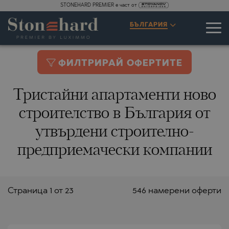
STONEHARD PREMIER е част от
БЪЛГАРИЯ
ФИЛТРИРАЙ ОФЕРТИТЕ
Тристайни апартаменти ново
строителство в България от
утвърдени строително-
предприемачески компании
Страницa 1 от 23
546 намерени оферти