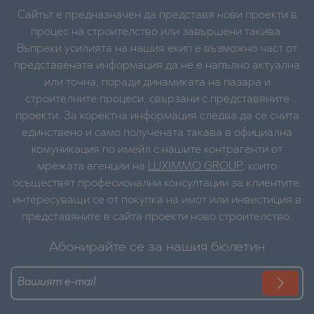
Сайтът е предназначен да представя нови проекти в
процес на строителство или завършени такива.
Въпреки усилията на нашия екип е възможно част от
представената информация да не е напълно актуална
или точна, поради динамиката на пазара и
строителните процеси, свързани с представяните
проекти. За коректна информация следва да се счита
единствено и само получената такава в официална
комуникация по имейл с нашите контрагенти от
мрежата агенции на
LUXIMMO GROUP
, които
осъществят професионални консултации за клиентите,
интересуващи се от покупка на имот или инвестиция в
представяните в сайта проекти ново строителство.
Абонирайте се за нашия бюлетин