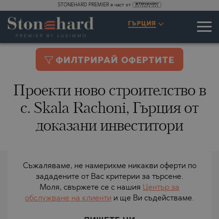
STONEHARD PREMIER е част от
ГЪРЦИЯ
ФИЛТРИРАЙ ОФЕРТИТЕ
Проекти ново строителство в
с. Skala Rachoni, Гърция от
доказани инвеститори
Съжаляваме, не намерихме никакви оферти по
зададените от Вас критерии за търсене.
Моля, свържете се с нашия
Център за
обслужване на клиенти
и ще Ви съдействаме.