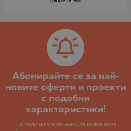
ПИШЕТЕ НИ
Абoнирайте се за най-
новите оферти и проекти
с подобни
характеристики!
Ще получавате по имейла всяка нова