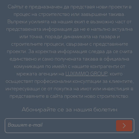
Сайтът е предназначен да представя нови проекти в
процес на строителство или завършени такива.
Въпреки усилията на нашия екип е възможно част от
представената информация да не е напълно актуална
или точна, поради динамиката на пазара и
строителните процеси, свързани с представяните
проекти. За коректна информация следва да се счита
единствено и само получената такава в официална
комуникация по имейл с нашите контрагенти от
мрежата агенции на
LUXIMMO GROUP
, които
осъществят професионални консултации за клиентите,
интересуващи се от покупка на имот или инвестиция в
представяните в сайта проекти ново строителство.
Абонирайте се за нашия бюлетин