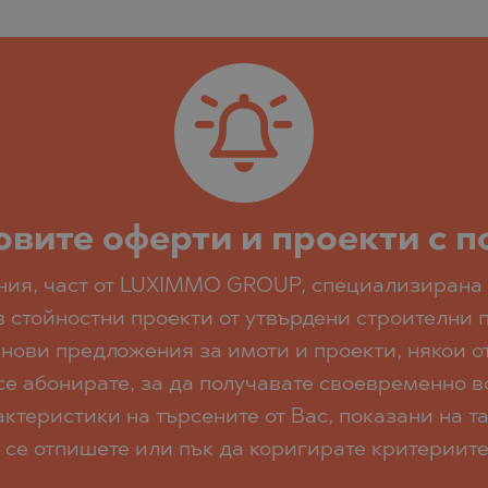
 ПЕЛИН
 ПЕЛИН
Е
овите оферти и проекти с 
ания, част от LUXIMMO GROUP, специализирана 
О
в стойностни проекти от утвърдени строителни
 нови предложения за имоти и проекти, някои от
е абонирате, за да получавате своевременно в
ктеристики на търсените от Вас, показани на т
 се отпишете или пък да коригирате критериите