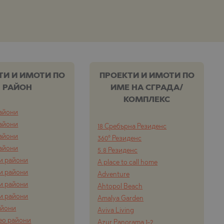
ТИ И ИМОТИ ПО
ПРОЕКТИ И ИМОТИ ПО
РАЙОН
ИМЕ НА СГРАДА/
КОМПЛЕКС
айони
айони
18 Сребърна Резиденс
айони
360° Резиденс
айони
5.8 Резиденс
и райони
A place to call home
и райони
Adventure
и райони
Ahtopol Beach
и райони
Amalya Garden
айони
Aviva Living
ео райони
Azur Panorama 1-2