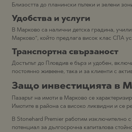
Близостта до планински пътеки и зелени зон
Удобства и услуги
В Марково са налични детска градина, учили
Марково“, който предлага висок клас СПА ус
Транспортна свързаност
Достъпът до Пловдив е бърз и удобен, включ
постоянно живеене, така и за клиенти с акти
Защо инвестицията в М
Пазарът на имоти в Марково се характеризир
Имотите в района са високо ликвидни и се р
В Stonehard Premier работим изключително с
потенциал за дългосрочна капиталова стойно