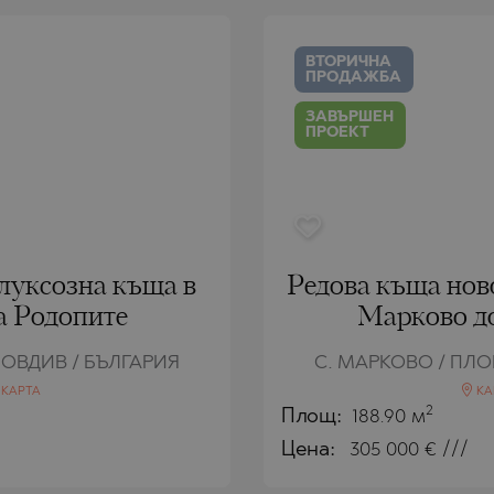
РЯГ
AMIAS
MENCA
РЯГ
HONI
A
ВТОРИЧНА
ПРОДАЖБА
СТАНТИН И
ENS)
СТАНТИН И
A
ЗАВЪРШЕН
ПРОЕКТ
СЪЦИ
IROS
С
С
луксозна къща в
Редова къща ново
а Родопите
Марково д
ЛОВДИВ / БЪЛГАРИЯ
С. МАРКОВО / ПЛО
КАРТА
КА
2
Площ:
188.90 м
Цена:
305 000
€ ///