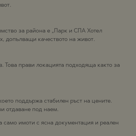
вот.
имство за района е „Парк и СПА Хотел
х, допълващи качеството на живот.
в. Това прави локацията подходяща както за
което поддържа стабилен ръст на цените.
ри отдаване под наем.
а само имоти с ясна документация и реален