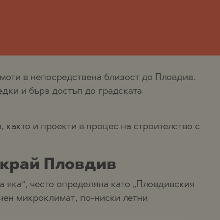
моти в непосредствена близост до Пловдив.
едки и бърз достъп до градската
 както и проекти в процес на строителство с
 край Пловдив
а яка“, често определяна като „Пловдивския
чен микроклимат, по-ниски летни