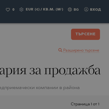
EUR (€)
/
КВ.М. (M²)
0
BG
ВХОД
ТЪРСЕНЕ
Разширено търсене
гария за продажба
редприемачески компании в района
Страницa 1 от 1