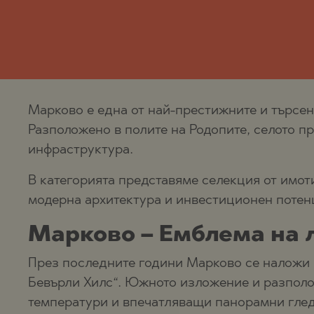
ПАНАГЮРИ
ОБЗОР
ПАНЧАРЕВ
ПАНАГЮРИ
ПОМОРИЕ
ПАНЧАРЕВ
ПРИМОРСК
ПОМОРИЕ
РАВНО ПОЛ
ПРИМОРСК
Марково е една от най-престижните и търсе
РУДАРЦИ
СИНЕМОРЕ
Разположено в полите на Родопите, селото п
ЦАРЕВО
ТОПОЛА
инфраструктура.
ЧЕРНОМОР
ЦАР СИМЕ
В категорията представяме селекция от имот
ЦАРЕВО
модерна архитектура и инвестиционен потен
ЧЕРНОМОР
Марково – Емблема на 
ШКОРПИЛО
През последните години Марково се наложи к
ЯГОДОВО
Бевърли Хилс“. Южното изложение и разполо
температури и впечатляващи панорамни глед