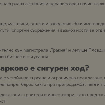
и насърчава активния и здравословен начин на жи
ще, магазини, аптеки и заведения. Значимо пред
луги, спортни съоръжения и възможности за отди
ително към магистрала „Тракия“ и летище Пловди
вен бизнес и пътувания.
арково е сигурен ход?
а с устойчиво търсене и ограничено предлагане, 
еализират бързо както при препродажба, така и п
 доказани строители и инвеститори, като предлаг
ст.