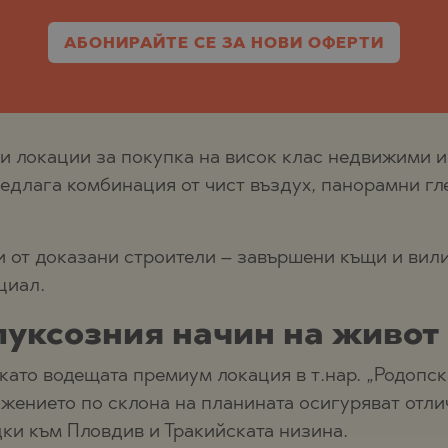
ЩЕ
О
ЩЕ
АБОНИРАЙТЕ СЕ ЗА НОВИ ОФЕРТИ
О
О
Е
О
ни локации за покупка на висок клас недвижими и
Ц
редлага комбинация от чист въздух, панорамни гл
ЕЦ
ОНОВО
и от доказани строители – завършени къщи и вили,
циал.
ЕЦ
луксозния начин на живот
ВЦИ
ато водещата премиум локация в т.нар. „Родопск
жението по склона на планината осигуряват отли
ки към Пловдив и Тракийската низина.