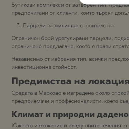
Бутикови комплекси от затворен тип, предла
предпочитани от клиенти, които търсят доп
Парцели за жилищно строителство
Ограничен брой урегулирани парцели, подхо
ограничено предлагане, което я прави страт
Независимо от избрания тип, всички предлож
инвестиционна стойност.
Предимства на локация
Средата в Марково е изградена около спокой
предприемачи и професионалисти, което съз
Климат и природни дадено
Южното изложение и въздушните течения от 