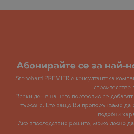
БИСТРИЦА
БЕЛАЩИЦА
БЯЛА
БОЖУРЕЦ
ВЕЛИНГРАД
БЯЛА
ВЛАДАЯ
ВЛАДАЯ
ГАРА ЕЛИН
ГАРА ЕЛИН
ГЕРМАН
ДОБРИНИЩ
Абoнирайте се за най-н
ГОДЕЧ
КАВАРНА
Stonehard PREMIER е консултантска комп
ГУРМАЗОВ
КАЗАНЛЪК
строителство 
ДРАГИЧЕВО
КЛАДНИЦА
Всеки ден в нашето портфолио се добавят
ЛОЗЕН
ЛОЗЕН
търсене. Ето защо Ви препоръчваме да с
МАРКОВО
МАНОЛЕ
подобни хара
Ако впоследствие решите, може лесно да
ОБЗОР
МАРКОВО