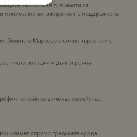
POLISH
общите части. Този тип имоти са
ROMANIAN
а и минимална ангажираност с поддръжката.
SERBIAN
CZECH
. Земята в Марково е силно търсена и с
престижна локация и дългосрочна
профил на района включва семейства,
тен климат спрямо градската среда.