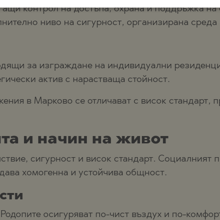
гащи контрол на достъпа, охрана и поддръжка на 
ълнително ниво на сигурност, организирана сред
дящи за изграждане на индивидуални резиденции
егически актив с нарастваща стойност.
ения в Марково се отличават с висок стандарт, 
та и начин на живот
ствие, сигурност и висок стандарт. Социалният 
дава хомогенна и устойчива общност.
сти
Родопите осигуряват по-чист въздух и по-комфор