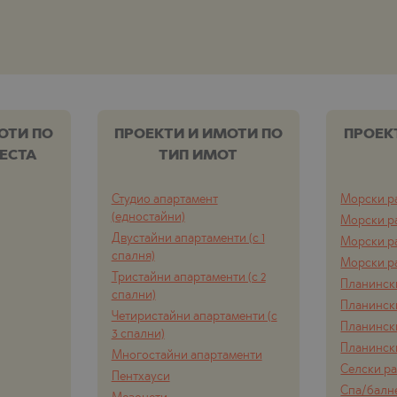
ОТИ ПО
ПРОЕКТИ И ИМОТИ ПО
ПРОЕК
ЕСТА
ТИП ИМОТ
Студио апартамент
Морски р
(едностайни)
Морски р
Двустайни апартаменти (с 1
Морски р
спалня)
Морски р
Тристайни апартаменти (с 2
Планинск
спални)
Планинск
Четиристайни апартаменти (с
Планинск
3 спални)
Планинск
Многостайни апартаменти
Селски р
Пентхауси
Спа/балн