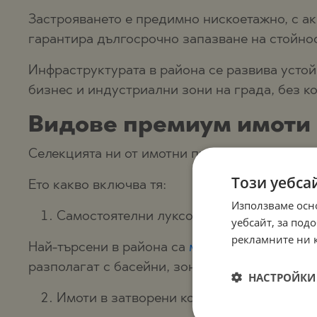
Застрояването е предимно нискоетажно, с ак
гарантира дългосрочно запазване на стойнос
Инфраструктурата в района се развива устой
бизнес и индустриални зони на града, без к
Видове премиум имоти 
Селекцията ни от имотни предложения в Мар
Този уебса
Ето какво включва тя:
Използваме осн
Самостоятелни луксозни къщи и вили
уебсайт, за по
рекламните ни 
Най-търсени в района са
модерните еднофам
разполагат с басейни, зони за отдих и съвр
НАСТРОЙКИ 
Имоти в затворени комплекси