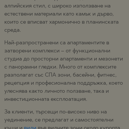
алпийския стил, с широко използване на
естествени материали като камък и дърво,
които се вписват хармонично в планинската
среда.
Най-разпространени са апартаментите в
затворени комплекси – от функционални
студиа до просторни апартаменти и мезонети
с панорамни гледки. Много от комплексите
разполагат със СПА зони, басейни, фитнес,
рецепция и професионална поддръжка, което
улеснява както личното ползване, така и
инвестиционната експлоатация.
За клиенти, търсещи по-високо ниво на
уединение, се предлагат и самостоятелни
къщи и
вили
във вилните зони около курорта.