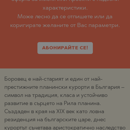
характеристики.
Може лесно да се отпишете или да
коригирате желаните от Вас параметри.
АБОНИРАЙТЕ СЕ!
Боровец е най-старият и един от най-
престижните планински курорти в България –
символ на традиция, класа и устойчиво
развитие в сърцето на Рила планина.
Създаден в края на XIX век като ловна
резиденция на българските царе, днес
курортът съчетава аристократично наследство