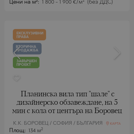
2
Цени на м²:
1 800 - 1 900 €/м
(без ДДС)
ЕКСКЛУЗИВНИ
ПРАВА
ВТОРИЧНА
ПРОДАЖБА
ЗАВЪРШЕН
ПРОЕКТ
Планинска вила тип "шале" с
дизайнерско обзавеждане, на 5
мин с кола от центъра на Боровец
К.К. БОРОВЕЦ / СОФИЯ / БЪЛГАРИЯ
КАРТА
2
Площ:
134 м