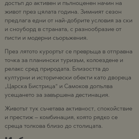
достъп до активен и пълноценен начин на
живот през цялата година. Зимният сезон
предлага едни от най-добрите условия за ски
и сноуборд в страната, с разнообразие от
писти и модерни съоръжения.
През лятото курортът се превръща в отправна
точка за планински туризъм, колоездене и
релакс сред природата. Близостта до
културни и исторически обекти като двореца
„Царска Бистрица“ и Самоков допълва
усещането за завършена дестинация.
Животът тук съчетава активност, спокойствие
и престиж – комбинация, която рядко се
среща толкова близо до столицата.