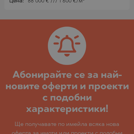
Цена:
88 000
€ /// 1 600 €/м
Абoнирайте се за най-
новите оферти и проекти
с подобни
характеристики!
Ще получавате по имейла всяка нова
оферта за имоти или проекти с подобни