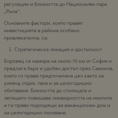
регулации и близостта до Национален парк
„Рила“.
Основните фактори, които правят
инвестицията в района особено
привлекателна, са:
Стратегическа локация и достъпност
Боровец се намира на около 70 км от София и
предлага бърз и удобен достъп през Самоков,
което го прави предпочитана цел както за
уикенд отдих, така и за целогодишно
обитаване. Близостта до столицата и
летището повишава ликвидността на имотите
и ги прави подходящи за ваканционен дом и
за целогодишно ползване.