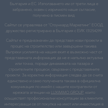
България и ЕС. Използването им от трети лица е
забранено, освен с изричното наше съгласие,
получено в писмен вид.
Сайтът се управлява от “Стоунхард Маркетинг” ЕООД,
дружество регистрирано в България с ЕИК 131254299.
Сайтът е предназначен да представя нови проекти в
процес на строителство или завършени такива.
Въпреки усилията на нашия екип е възможно част от
представената информация да не е напълно актуална
или точна, поради динамиката на пазара и
строителните процеси, свързани с представяните
проекти. За коректна информация следва да се счита
единствено и само получената такава в официална
комуникация по имейл с нашите контрагенти от
мрежата агенции на
LUXIMMO GROUP
, които
осъществят професионални консултации за клиентите,
интересуващи се от покупка на имот или инвестиция в