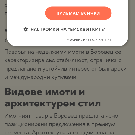
отрицателни йони. Микроклиматът и
ROMANIAN
ПРИЕМАМ ВСИЧКИ
тишината на планината превръщат района в
SERBIAN
предпочитан избор за клиенти, които ценят
CZECH
НАСТРОЙКИ НА "БИСКВИТКИТЕ"
здравословния начин на живот и
уединението.
POWERED BY COOKIESCRIPT
Пазарът на недвижими имоти в Боровец се
характеризира със стабилност, ограничено
предлагане и устойчив интерес от български
и международни купувачи.
Видове имоти и
архитектурен стил
Имотният пазар в Боровец предлага ясно
позиционирани предложения в премиум
сегмента. Архитектурата е подчинена на