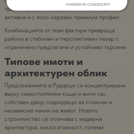
градина, магазини, заведения и редовен
POWERED BY COOKIESCRIPT
транспорт, като общността е стабилна,
активна и с ясно изразен премиум профил.
Комбинацията от тези фактори превръща
района в стабилен и перспективен пазар с
ограничено предлагане и устойчиво търсене.
Типове имоти и
архитектурен облик
Предложенията в Рударци са концентрирани
върху самостоятелни къщи и вили със
собствен двор, подходящи за спокоен и
независим начин на живот. Новото
строителство се отличава с модерна
архитектура, ниска етажност, големи