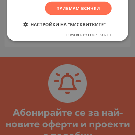
ROMANIAN
КВ. НЕОС КОСМОС / ГР. АТИНА(ATHENS) /
ПРИЕМАМ ВСИЧКИ
SERBIAN
ATTICA / ГЪРЦИЯ
КАРТА
Клас на сградата:
Висок стандарт
CZECH
НАСТРОЙКИ НА "БИСКВИТКИТЕ"
Цени
:
256 410
-
374 359
€
POWERED BY COOKIESCRIPT
2
Цени на м²:
5 433 - 8 687 €/м
Абoнирайте се за най-
новите оферти и проекти