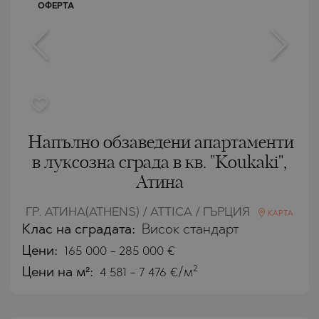
ОФЕРТА
Напълно обзаведени апартаменти
в луксозна сграда в кв. "Koukaki",
Атина
ГР. АТИНА(ATHENS) / ATTICA / ГЪРЦИЯ
КАРТА
Клас на сградата:
Висок стандарт
Цени
:
165 000
-
285 000
€
2
Цени на м²:
4 581 - 7 476 €/м