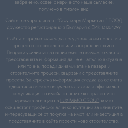
забранено, освен с изричното наше съгласие,
получено в писмен вид.
Сайтът се управлява от “Стоунхард Маркетинг” ЕООД,
дружество регистрирано в България с ЕИК 131254299.
Сайтът е предназначен да представя нови проекти в
процес на строителство или завършени такива.
Въпреки усилията на нашия екип е възможно част от
представената информация да не е напълно актуална
или точна, поради динамиката на пазара и
строителните процеси, свързани с представяните
проекти. За коректна информация следва да се счита
единствено и само получената такава в официална
комуникация по имейл с нашите контрагенти от
мрежата агенции на
LUXIMMO GROUP
, които
осъществят професионални консултации за клиентите,
интересуващи се от покупка на имот или инвестиция в
представяните в сайта проекти ново строителство.