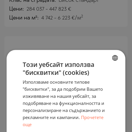
Клас на сградата:
Висок стандарт
Цени
:
284 037
-
447 823
€
2
Цени на м²:
4 742 - 6 223 €/м
Този уебсайт използва
"бисквитки" (cookies)
BULGARIAN
Използваме основните типове
ENGLISH
"бисквитки", за да подобрим Вашето
RUSSIAN
изживяване на нашия уебсайт, за
подобряване на функционалността и
GERMAN
Напълно обзаведени апартаменти
персонализиране на съдържанието и
FRENCH
в нова сграда в престижна зона на
рекламните ни кампании.
Прочетете
POLISH
още
Атина