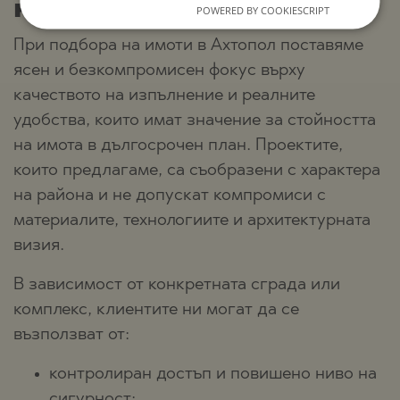
на обитаване
POWERED BY COOKIESCRIPT
При подбора на имоти в Ахтопол поставяме
ясен и безкомпромисен фокус върху
качеството на изпълнение и реалните
удобства, които имат значение за стойността
на имота в дългосрочен план. Проектите,
които предлагаме, са съобразени с характера
на района и не допускат компромиси с
материалите, технологиите и архитектурната
визия.
В зависимост от конкретната сграда или
комплекс, клиентите ни могат да се
възползват от:
контролиран достъп и повишено ниво на
сигурност;