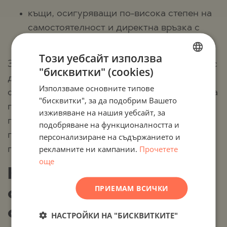
къщи, осигуряващи по-висока степен на
самостоятелност и директна връзка с
природната среда.
Този уебсайт използва
Зад всеки проект стои строителна компания с
"бисквитки" (cookies)
BULGARIAN
доказана репутация и успешно реализирани
Използваме основните типове
ENGLISH
обекти. Екипът на Stonehard Premier извършва
"бисквитки", за да подобрим Вашето
предварителна проверка на предприемача и
RUSSIAN
изживяване на нашия уебсайт, за
проекта, което осигурява предвидимост,
подобряване на функционалността и
GERMAN
прозрачност и спокойствие през целия
персонализиране на съдържанието и
FRENCH
рекламните ни кампании.
Прочетете
процес на покупка.
POLISH
още
Качество на
ROMANIAN
ПРИЕМАМ ВСИЧКИ
строителството и
SERBIAN
съвременни стандарти
CZECH
НАСТРОЙКИ НА "БИСКВИТКИТЕ"