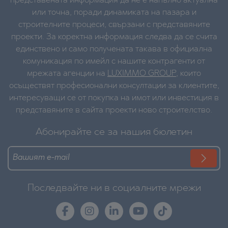
представената информация да не е напълно актуална
или точна, поради динамиката на пазара и
строителните процеси, свързани с представяните
проекти. За коректна информация следва да се счита
единствено и само получената такава в официална
комуникация по имейл с нашите контрагенти от
мрежата агенции на
LUXIMMO GROUP
, които
осъществят професионални консултации за клиентите,
интересуващи се от покупка на имот или инвестиция в
представяните в сайта проекти ново строителство.
Абонирайте се за нашия бюлетин
Последвайте ни в социалните мрежи