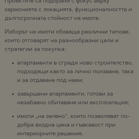
Проектите са подбрани с фокус върху
хармонията с локацията, функционалността и
дългосрочната стойност на имота.
Изборът на имоти обхваща различни типове,
които отговарят на разнообразни цели и
стратегии за покупка:
апартаменти в сгради ново строителство,
подходящи както за лично ползване, така
и за отдаване под наем;
завършени апартаменти, готови за
незабавно обитаване или експлоатация;
имоти „на зелено“, които позволяват по-
добра входна цена и гъвкавост при
интериорните решения;