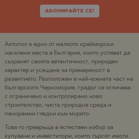
АБОНИРАЙТЕ СЕ!
Ахтопол е едно от малкото крайморски
населени места в България, които успяват да
съхранят своята автентичност, природен
характер и усещане за премереност в
развитието. Разположен в най-южната част на
българското Черноморие, градът се отличава
с ограничено и контролирано ново
строителство, чиста природна среда и
панорамни гледки към морето.
Това го превръща в естествен избор за
купувачи и инвеститори, които търсят имоти