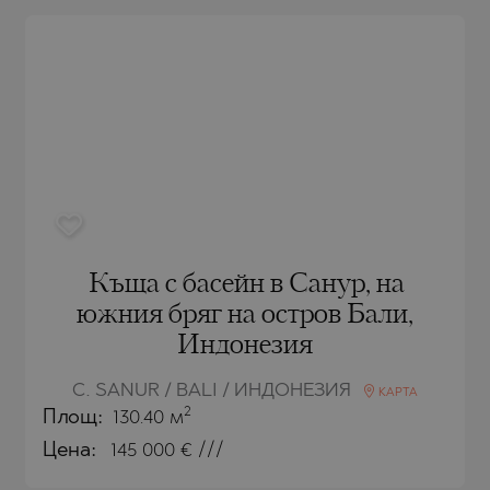
РЯГ
AMIAS
MENCA
РЯГ
HONI
A
СТАНТИН И
ENS)
СТАНТИН И
A
СЪЦИ
IROS
С
С
Къща с басейн в Санур, на
южния бряг на остров Бали,
Индонезия
С. SANUR / BALI / ИНДОНЕЗИЯ
КАРТА
2
Площ:
130.40 м
Цена:
145 000
€ ///