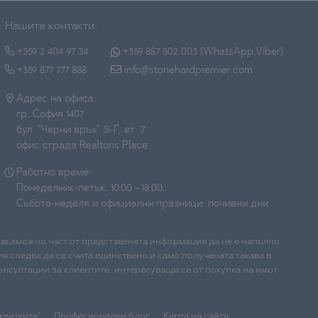
Нашите контакти:
+359 2 404 97 34
+359 887 502 003 (WhatsApp,Viber)
+359 877 777 888
info@stonehardpremier.com
Адрес на офиса:
гр. София 1407
бул. "Черни връх" 51-Г, ет. 7
офис сграда Realtons Place
Работно време:
Понеделник-петък: 10:00 - 18:00;
Събота-неделя и официални празници: почивни дни
е възможно част от представената информация да не е напълно
я следва да се счита единствено и само получената такава в
нсултации за клиентите, интересуващи се от покупка на имот
квитките"
Професионален блог
Карта на сайта