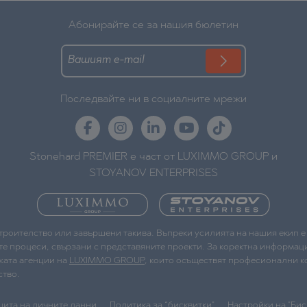
Абонирайте се за нашия бюлетин
Последвайте ни в социалните мрежи
Stonehard PREMIER е част от LUXIMMO GROUP и
STOYANOV ENTERPRISES
строителство или завършени такива. Въпреки усилията на нашия екип 
те процеси, свързани с представяните проекти. За коректна информаци
жата агенции на
LUXIMMO GROUP
, които осъществят професионални ко
ство.
щита на личните данни
Политика за “бисквитки"
Настройки на "Бис