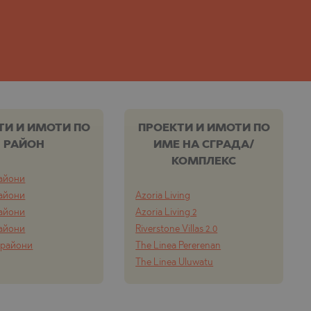
CZECH
ТИ И ИМОТИ ПО
ПРОЕКТИ И ИМОТИ ПО
РАЙОН
ИМЕ НА СГРАДА/
КОМПЛЕКС
айони
айони
Azoria Living
айони
Azoria Living 2
айони
Riverstone Villas 2.0
 райони
The Linea Pererenan
The Linea Uluwatu