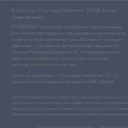
© 2016-2026 “Стоунхард Маркетинг” ЕООД. Всички
права запазени.
STONEHARD™ и логотипът са запазени търговски марки.
Всички текстови, графични и визуализационни материали
в сайта са наша собственост или собственост на нашите
партньори, и са обект на авторско право, защитено от
Закона в Република България и ЕС. Използването им от
трети лица е забранено, освен с изричното наше
съгласие, получено в писмен вид.
Сайтът се управлява от “Стоунхард Маркетинг” ЕООД,
дружество регистрирано в България с ЕИК 131254299.
Сайтът е предназначен да представя нови проекти в процес на 
актуална или точна, поради динамиката на пазара и строителни
официална комуникация по имейл с нашите контрагенти от мре
или инвестиция в представяните в сайта проекти ново строител
Условия за използване на сайта
Политика за за