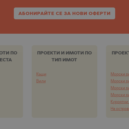
ЩЕ
О
ЩЕ
АБОНИРАЙТЕ СЕ ЗА НОВИ ОФЕРТИ
О
О
Е
О
Ц
ОТИ ПО
ПРОЕКТИ И ИМОТИ ПО
ПРОЕК
ЕСТА
ТИП ИМОТ
ЕЦ
ОНОВО
Къщи
Морски р
Вили
Морски р
Морски р
ЕЦ
Морски р
ВЦИ
Курортни
На остров