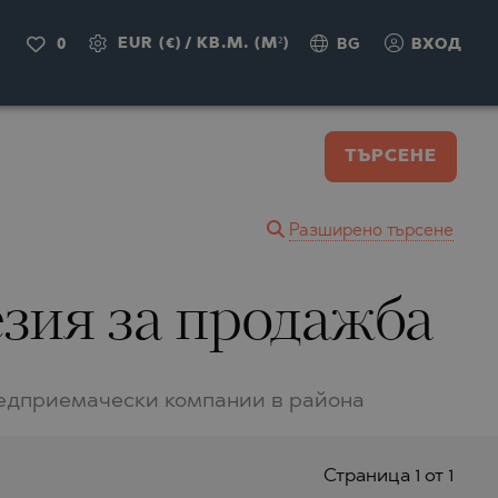
EUR (€)
/
КВ.М. (M²)
0
BG
ВХОД
ТЪРСЕНЕ
Разширено търсене
езия за продажба
редприемачески компании в района
Страницa 1 от 1