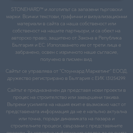
STONEHARD™ и логотипът са запазени търговски
марки. Всички текстови, графични и визуализационни
материали в сайта са наша собственост или
собственост на нашите партньори, и са обект на
авторско право, защитено от Закона в Република
България и ЕС. Използването им от трети лица е
забранено, освен с изричното наше съгласие,
получено в писмен вид.
Сайтът се управлява от “Стоунхард Маркетинг” ЕООД,
дружество регистрирано в България с ЕИК 131254299.
Сайтът е предназначен да представя нови проекти в
процес на строителство или завършени такива.
Въпреки усилията на нашия екип е възможно част от
представената информация да не е напълно актуална
или точна, поради динамиката на пазара и
строителните процеси, свързани с представяните