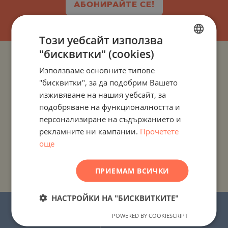
АБОНИРАЙТЕ СЕ!
Този уебсайт използва
"бисквитки" (cookies)
BULGARIAN
ПРОЕКТИ И ИМОТИ ПО ДЪРЖАВИ
Използваме основните типове
ENGLISH
"бисквитки", за да подобрим Вашето
ПРОЕКТИ И ИМОТИ ПО НАСЕЛЕНИ МЕСТА
RUSSIAN
изживяване на нашия уебсайт, за
подобряване на функционалността и
GERMAN
ПРОЕКТИ И ИМОТИ ПО ТИП ИМОТ
персонализиране на съдържанието и
FRENCH
рекламните ни кампании.
Прочетете
POLISH
още
ПРОЕКТИ И ИМОТИ ПО РАЙОН
ROMANIAN
ПРИЕМАМ ВСИЧКИ
ПРОЕКТИ И ИМОТИ ПО ИМЕ НА СГРАДА/КОМПЛЕКС
SERBIAN
CZECH
НАСТРОЙКИ НА "БИСКВИТКИТЕ"
© 2016-2026 “Стоунхард Маркетинг” ЕООД.
POWERED BY COOKIESCRIPT
Всички права запазени.