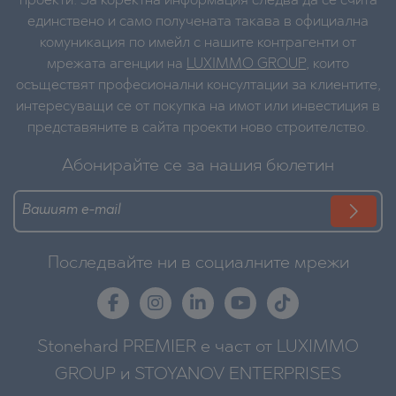
проекти. За коректна информация следва да се счита
единствено и само получената такава в официална
комуникация по имейл с нашите контрагенти от
мрежата агенции на
LUXIMMO GROUP
, които
осъществят професионални консултации за клиентите,
интересуващи се от покупка на имот или инвестиция в
представяните в сайта проекти ново строителство.
Абонирайте се за нашия бюлетин
Последвайте ни в социалните мрежи
Stonehard PREMIER е част от LUXIMMO
GROUP и STOYANOV ENTERPRISES