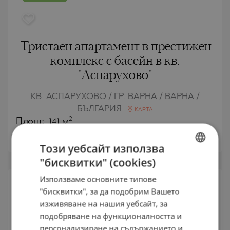
Тристаен апартамент в престижен
комплекс с басейн в кв.
"Аспарухово"
КВ. АСПАРУХОВО / ГР. ВАРНА / ВАРНА /
БЪЛГАРИЯ
КАРТА
2
Площ:
141 м
2
Цена:
188 000
€ /// 1 333 €/м
Този уебсайт използва
"бисквитки" (cookies)
BULGARIAN
Използваме основните типове
ENGLISH
"бисквитки", за да подобрим Вашето
ВТОРИЧНА
ПРОДАЖБА
RUSSIAN
изживяване на нашия уебсайт, за
подобряване на функционалността и
ЗАВЪРШЕН
GERMAN
ПРОЕКТ
персонализиране на съдържанието и