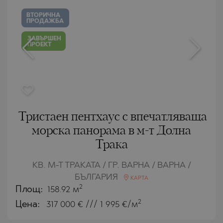
ВТОРИЧНА
ПРОДАЖБА
ЗАВЪРШЕН
ПРОЕКТ
Тристаен пентхаус с впечатляваща
морска панорама в м-т Долна
Трака
КВ. М-Т ТРАКАТА / ГР. ВАРНА / ВАРНА /
БЪЛГАРИЯ
КАРТА
2
Площ:
158.92 м
2
Цена:
317 000
€ /// 1 995 €/м