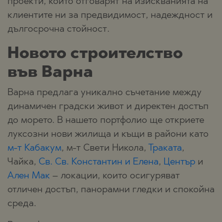
проекти, които отговарят на изискванията на
клиентите ни за предвидимост, надеждност и
дългосрочна стойност.
Новото строителство
във Варна
Варна предлага уникално съчетание между
динамичен градски живот и директен достъп
до морето. В нашето портфолио ще откриете
луксозни нови жилища и къщи в райони като
м-т Кабакум
, м-т Свети Никола,
Траката
,
Чайка,
Св. Св. Константин и Елена
,
Център
и
Ален Мак
– локации, които осигуряват
отличен достъп, панорамни гледки и спокойна
среда.