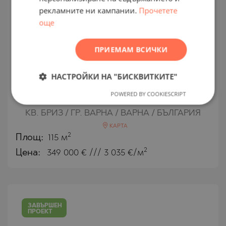
FRENCH
рекламните ни кампании.
Прочетете
POLISH
още
ROMANIAN
ПРИЕМАМ ВСИЧКИ
SERBIAN
Дизайнерски тристаен апартамент
CZECH
НАСТРОЙКИ НА "БИСКВИТКИТЕ"
с панорамна морска гледка в кв.
"Бриз"
POWERED BY COOKIESCRIPT
КВ. БРИЗ / ГР. ВАРНА / ВАРНА / БЪЛГАРИЯ
КАРТА
2
Площ:
115 м
2
Цена:
349 000
€ /// 3 035 €/м
ЗАВЪРШЕН
ПРОЕКТ