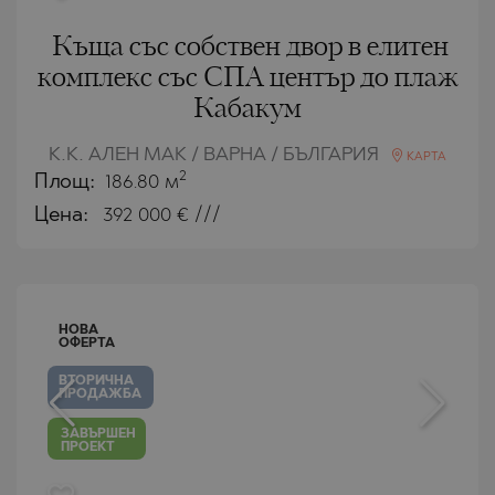
Къща със собствен двор в елитен
комплекс със СПА център до плаж
Кабакум
К.К. АЛЕН МАК / ВАРНА / БЪЛГАРИЯ
КАРТА
2
Площ:
186.80 м
Цена:
392 000
€ ///
НОВА
ОФЕРТА
ВТОРИЧНА
ПРОДАЖБА
ЗАВЪРШЕН
ПРОЕКТ