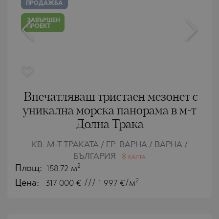
ПРОДАЖБА
ЗАВЪРШЕН
ПРОЕКТ
Впечатляващ тристаен мезонет с
уникална морска панорама в м-т
Долна Трака
КВ. М-Т ТРАКАТА / ГР. ВАРНА / ВАРНА /
БЪЛГАРИЯ
КАРТА
2
Площ:
158.72 м
2
Цена:
317 000
€ /// 1 997 €/м