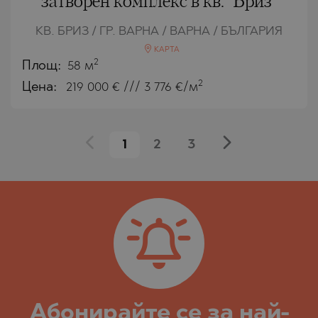
затворен комплекс в кв. "Бриз"
КВ. БРИЗ / ГР. ВАРНА / ВАРНА / БЪЛГАРИЯ
КАРТА
2
Площ:
58 м
2
Цена:
219 000
€ /// 3 776 €/м
1
2
3
Абoнирайте се за най-