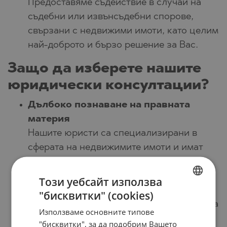
Предоставяме съдействие в случай на
съдебни или извънсъдебни спорове,
свързани с недвижими имоти, като целим
най-доброто и бързо решение за Вас.
Защо да изберете нашите
юридически консултации?
Дълбоко познаване на правната
материя
Нашите юристи са специализирани в
сферата на недвижимите имоти и имат
богат опит в решаването на казуси с
различна сложност.
Този уебсайт използва
Фокус върху интересите на клиента
"бисквитки" (cookies)
BULGARIAN
За нас най-важно е да осигурим правната
Използваме основните типове
ENGLISH
защита и спокойствие, които
"бисквитки", за да подобрим Вашето