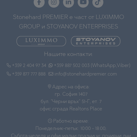
Stonehard PREMIER е част от LUXIMMO
GROUP и STOYANOV ENTERPRISES
Нашите контакти:
+359 2 404 97 34
+359 887 502 003 (WhatsApp,Viber)
+359 877 777 888
info@stonehardpremier.com
Адрес на офиса:
гр. София 1407
бул. "Черни връх" 51-Г, ет. 7
офис сграда Realtons Place
Работно време:
Понеделник-петък: 10:00 - 18:00;
Събота-неделя и официални празници: почивни дни