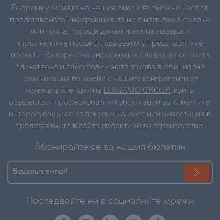
Въпреки усилията на нашия екип е възможно част от
представената информация да не е напълно актуална
или точна, поради динамиката на пазара и
строителните процеси, свързани с представяните
проекти. За коректна информация следва да се счита
единствено и само получената такава в официална
комуникация по имейл с нашите контрагенти от
мрежата агенции на
LUXIMMO GROUP
, които
осъществят професионални консултации за клиентите,
интересуващи се от покупка на имот или инвестиция в
представяните в сайта проекти ново строителство.
Абонирайте се за нашия бюлетин
Последвайте ни в социалните мрежи