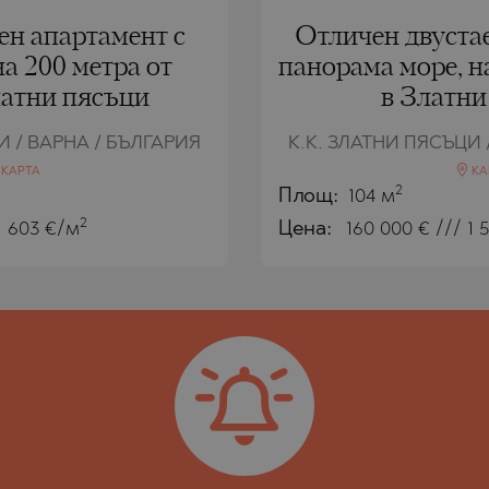
ен апартамент с
Отличен двустае
на 200 метра от
панорама море, н
латни пясъци
в Златни
И / ВАРНА / БЪЛГАРИЯ
К.К. ЗЛАТНИ ПЯСЪЦИ 
КАРТА
КА
2
Площ:
104 м
2
1 603 €/м
Цена:
160 000
€ /// 1 