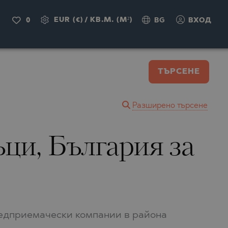
EUR (€)
/
КВ.М. (M²)
0
BG
ВХОД
ТЪРСЕНЕ
Разширено търсене
ъци, България за
редприемачески компании в района