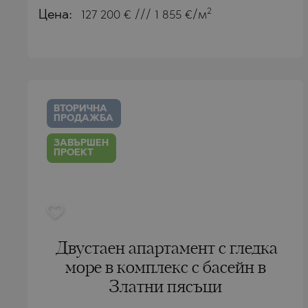
2
Цена:
127 200
€ /// 1 855 €/м
БИСТРИЦА
БЕЛАЩИЦА
БЯЛА
БОЖУРЕЦ
ВЕЛИНГРАД
БЯЛА
ВЛАДАЯ
ВЛАДАЯ
ВТОРИЧНА
ГАРА ЕЛИН
ГАРА ЕЛИН
ПРОДАЖБА
ГЕРМАН
ДОБРИНИЩ
ЗАВЪРШЕН
ПРОЕКТ
ГОДЕЧ
КАВАРНА
ГУРМАЗОВ
КАЗАНЛЪК
ДРАГИЧЕВО
КЛАДНИЦА
ЛОЗЕН
ЛОЗЕН
Двустаен апартамент с гледка
МАРКОВО
МАНОЛЕ
море в комплекс с басейн в
ОБЗОР
МАРКОВО
Златни пясъци