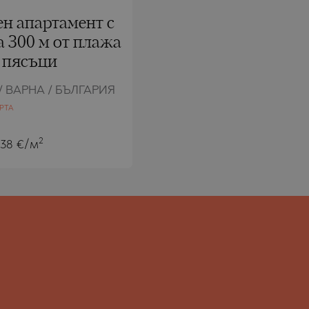
н апартамент с
а 300 м от плажа
 пясъци
/ ВАРНА / БЪЛГАРИЯ
РТА
2
538 €/м