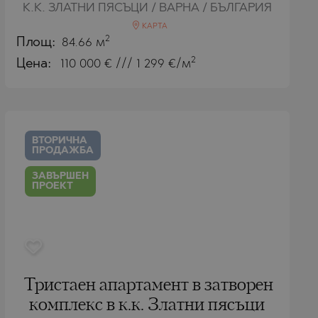
К.К. ЗЛАТНИ ПЯСЪЦИ / ВАРНА / БЪЛГАРИЯ
КАРТА
2
Площ:
84.66 м
2
Цена:
110 000
€ /// 1 299 €/м
ВТОРИЧНА
ПРОДАЖБА
ЗАВЪРШЕН
ПРОЕКТ
Тристаен апартамент в затворен
комплекс в к.к. Златни пясъци