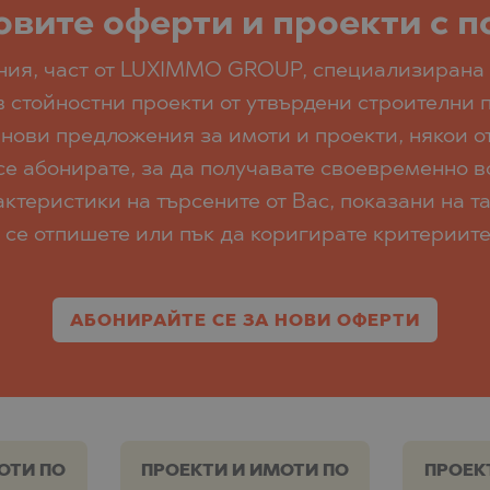
овите оферти и проекти с 
ания, част от LUXIMMO GROUP, специализирана 
в стойностни проекти от утвърдени строителни
 нови предложения за имоти и проекти, някои от
е абонирате, за да получавате своевременно в
ктеристики на търсените от Вас, показани на т
 се отпишете или пък да коригирате критериите
АБОНИРАЙТЕ СЕ ЗА НОВИ ОФЕРТИ
ОТИ ПО
ПРОЕКТИ И ИМОТИ ПО
ПРОЕК