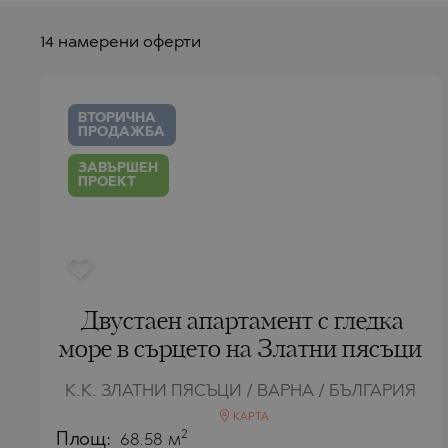
СЛЪНЧЕВ Б
SKALA POT
PLAYA FLA
СЛЪНЧЕВ Б
КАТАР
СОЗОПОЛ
SKALA RAC
TORREVIEJ
СОЗОПОЛ
14 намерени оферти
ОМАН
СВ.СВ. КОН
АТИНА(ATH
БЕНААВИС
СВ.СВ. КОН
ЕЛЕНА
ЕЛЕНА
САУДИТСКА АРАБИЯ
ASPROVALT
ВТОРИЧНА
НЕСЕБЪР
ЗЛАТНИ ПЯ
ИНДОНЕЗИЯ
ПРОДАЖБА
SKALA SOT
РАВДА
НЕСЕБЪР
ЗАВЪРШЕН
КАРИАНИ
ПРОЕКТ
СВЕТИ ВЛА
РАВДА
КОШАРИЦА
СВЕТИ ВЛА
ЛОЗЕНЕЦ
КОШАРИЦА
АЛЕН МАК
ЛОЗЕНЕЦ
Двустаен апартамент с гледка
АХЕЛОЙ
БАЛЧИК
море в сърцето на Златни пясъци
АХТОПОЛ
АЛЕН МАК
К.К. ЗЛАТНИ ПЯСЪЦИ / ВАРНА / БЪЛГАРИЯ
БАНКЯ
АХЕЛОЙ
КАРТА
2
Площ:
68.58 м
БЕЛАЩИЦА
АХТОПОЛ