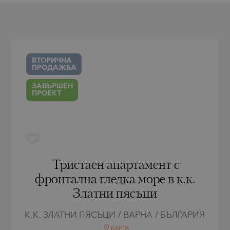
РЯГ
AMIAS
MENCA
РЯГ
HONI
A
СТАНТИН И
ENS)
СТАНТИН И
A
ВТОРИЧНА
СЪЦИ
ПРОДАЖБА
IROS
ЗАВЪРШЕН
ПРОЕКТ
С
С
Тристаен апартамент с
фронтална гледка море в к.к.
Златни пясъци
К.К. ЗЛАТНИ ПЯСЪЦИ / ВАРНА / БЪЛГАРИЯ
КАРТА