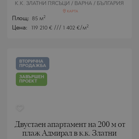
ЩЕ
К.К. ЗЛАТНИ ПЯСЪЦИ / ВАРНА / БЪЛГАРИЯ
О
ЩЕ
КАРТА
2
Площ:
85 м
О
2
Цена:
119 210
€ /// 1 402 €/м
О
Е
О
Ц
ВТОРИЧНА
ПРОДАЖБА
ЕЦ
ОНОВО
ЗАВЪРШЕН
ПРОЕКТ
ЕЦ
ВЦИ
Двустаен апартамент на 200 м от
плаж Адмирал в к.к. Златни