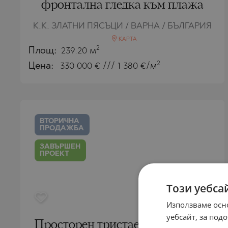
фронтална гледка към плажа
К.К. ЗЛАТНИ ПЯСЪЦИ / ВАРНА / БЪЛГАРИЯ
КАРТА
2
Площ:
239.20 м
2
Цена:
330 000
€ /// 1 380 €/м
ВТОРИЧНА
ПРОДАЖБА
ЗАВЪРШЕН
ПРОЕКТ
Този уебса
Използваме осн
уебсайт, за по
Просторен тристаен апартамент