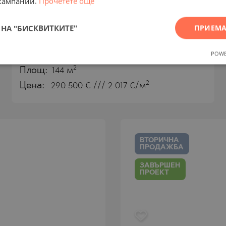
кампании.
Прочетете още
комплекс в центъра на Златни
пясъци
НА "БИСКВИТКИТЕ"
ПРИЕМА
К.К. ЗЛАТНИ ПЯСЪЦИ / ВАРНА / БЪЛГАРИЯ
POWE
КАРТА
2
Площ:
144 м
2
Цена:
290 500
€ /// 2 017 €/м
ВТОРИЧНА
ПРОДАЖБА
ЗАВЪРШЕН
ПРОЕКТ