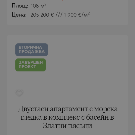
2
Площ:
108 м
2
Цена:
205 200
€ /// 1 900 €/м
ВТОРИЧНА
 ПЕЛИН
 ПЕЛИН
ПРОДАЖБА
Е
ЗАВЪРШЕН
ПРОЕКТ
О
Двустаен апартамент с морска
гледка в комплекс с басейн в
Златни пясъци