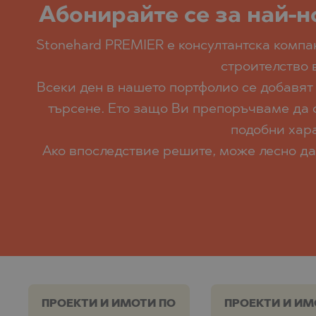
Абoнирайте се за най-н
Stonehard PREMIER е консултантска комп
строителство 
Всеки ден в нашето портфолио се добавят
търсене. Ето защо Ви препоръчваме да с
подобни хара
Ако впоследствие решите, може лесно да
ПРОЕКТИ И ИМОТИ ПО
ПРОЕКТИ И ИМ