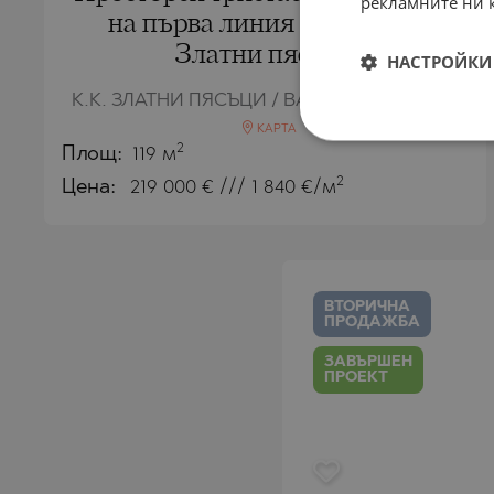
рекламните ни 
на първа линия море в к.к.
Златни пясъци
НАСТРОЙКИ 
К.К. ЗЛАТНИ ПЯСЪЦИ / ВАРНА / БЪЛГАРИЯ
КАРТА
2
Площ:
119 м
2
Цена:
219 000
€ /// 1 840 €/м
ВТОРИЧНА
ПРОДАЖБА
ЗАВЪРШЕН
ПРОЕКТ