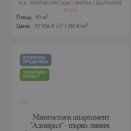
ПАНАГЮРИ
ОБЗОР
К.К. ЗЛАТНИ ПЯСЪЦИ / ВАРНА / БЪЛГАРИЯ
ПАНЧАРЕВ
ПАНАГЮРИ
КАРТА
2
Площ:
90 м
ПОМОРИЕ
ПАНЧАРЕВ
2
Цена:
117 936
€ /// 1 310 €/м
ПРИМОРСК
ПОМОРИЕ
РАВНО ПОЛ
ПРИМОРСК
РУДАРЦИ
СИНЕМОРЕ
ВТОРИЧНА
ЦАРЕВО
ТОПОЛА
ПРОДАЖБА
ЧЕРНОМОР
ЦАР СИМЕ
ЗАВЪРШЕН
ПРОЕКТ
ЦАРЕВО
ЧЕРНОМОР
ШКОРПИЛО
ЯГОДОВО
Многостаен апартамент
"Адмирал" - първа линия,