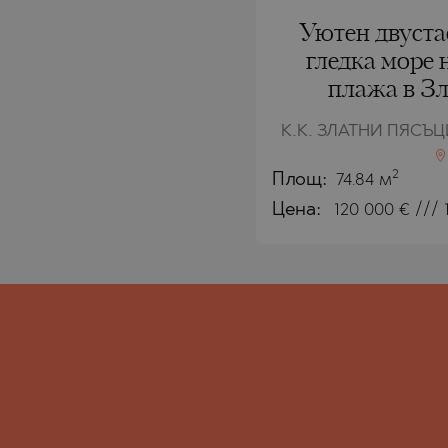
Уютен двуста
гледка море 
плажа в З
К.К. ЗЛАТНИ ПЯСЪЦ
2
Площ:
74.84 м
Цена:
120 000
€ /// 