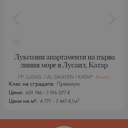
Луксозни апартаменти на първа
линия море в Лусаил, Катар
ГР. LUSAIL / AL DAAYEN / КАТАР
КАРТА
Клас на сградата:
Премиум
Цени
:
601 746
-
1 916 077
€
2
Цени на м²:
4 777 - 7 447 €/м