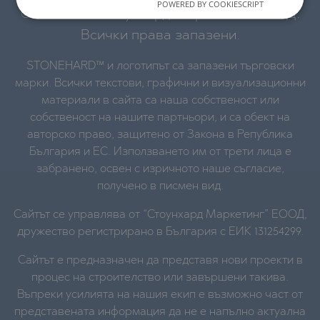
POWERED BY COOKIESCRIPT
© 2016-2026 “Стоунхард Маркетинг” ЕООД.
Всички права запазени.
STONEHARD™ и логотипът са запазени търговски
марки. Всички текстови, графични и визуализационни
материали в сайта са наша собственост или
собственост на нашите партньори, и са обект на
авторско право, защитено от Закона в Република
България и ЕС. Използването им от трети лица е
забранено, освен с изричното наше съгласие,
получено в писмен вид.
Сайтът се управлява от “Стоунхард Маркетинг” ЕООД,
дружество регистрирано в България с ЕИК 131254299.
Сайтът е предназначен да представя нови проекти в
процес на строителство или завършени такива.
Въпреки усилията на нашия екип е възможно част от
представената информация да не е напълно актуална