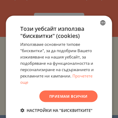
АБОНИРАЙТЕ СЕ!
Този уебсайт използва
"бисквитки" (cookies)
BULGARIAN
Използваме основните типове
ENGLISH
ПРОЕКТИ И ИМОТИ ПО ДЪРЖАВИ
"бисквитки", за да подобрим Вашето
RUSSIAN
изживяване на нашия уебсайт, за
ПРОЕКТИ И ИМОТИ ПО НАСЕЛЕНИ МЕСТА
подобряване на функционалността и
GERMAN
персонализиране на съдържанието и
FRENCH
рекламните ни кампании.
Прочетете
ПРОЕКТИ И ИМОТИ ПО ТИП ИМОТ
POLISH
още
ПРОЕКТИ И ИМОТИ ПО РАЙОН
ROMANIAN
ПРИЕМАМ ВСИЧКИ
SERBIAN
ПРОЕКТИ И ИМОТИ ПО ИМЕ НА СГРАДА/КОМПЛЕКС
CZECH
НАСТРОЙКИ НА "БИСКВИТКИТЕ"