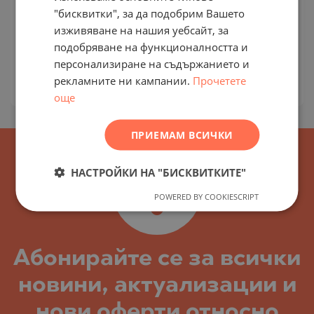
КВ. ОСТРОМИЛА / ГР. ПЛОВДИВ / ПЛОВДИВ /
"бисквитки", за да подобрим Вашето
RUSSIAN
БЪЛГАРИЯ
изживяване на нашия уебсайт, за
КАРТА
Клас на сградата:
Стандартен
подобряване на функционалността и
GERMAN
персонализиране на съдържанието и
Цени
:
214 000
-
252 000
€
FRENCH
рекламните ни кампании.
Прочетете
2
Цени на м²:
0 €/м
POLISH
още
ROMANIAN
ПРИЕМАМ ВСИЧКИ
SERBIAN
CZECH
НАСТРОЙКИ НА "БИСКВИТКИТЕ"
POWERED BY COOKIESCRIPT
Абонирайте се за всички
новини, актуализации и
нови оферти относно