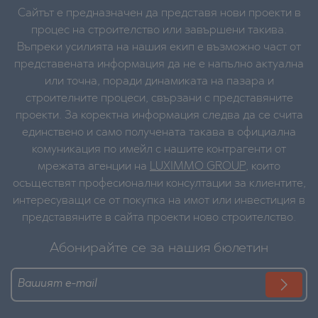
Сайтът е предназначен да представя нови проекти в
процес на строителство или завършени такива.
Въпреки усилията на нашия екип е възможно част от
представената информация да не е напълно актуална
или точна, поради динамиката на пазара и
строителните процеси, свързани с представяните
проекти. За коректна информация следва да се счита
единствено и само получената такава в официална
комуникация по имейл с нашите контрагенти от
мрежата агенции на
LUXIMMO GROUP
, които
осъществят професионални консултации за клиентите,
интересуващи се от покупка на имот или инвестиция в
представяните в сайта проекти ново строителство.
Абонирайте се за нашия бюлетин