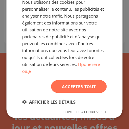
Nous utilisons des cookies pour
ENGLISH
OSTROMILA / PLOVDIV / PLOVDIV / BULGARIE
personnaliser le contenu, les publicités et
CARTE
RUSSIAN
analyser notre trafic. Nous partageons
Classe de construction:
Standard
également des informations sur votre
GERMAN
Prix
:
214 000
-
252 000
€
utilisation de notre site avec nos
FRENCH
2
Prix au m²:
0 €/m
partenaires de publicité et d"analyse qui
POLISH
peuvent les combiner avec d"autres
informations que vous leur avez fournies
ROMANIAN
ou qu"ils ont collectées lors de votre
SERBIAN
utilisation de leurs services.
Прочетете
още
CZECH
ACCEPTER TOUT
AFFICHER LES DÉTAILS
Abonnez-vous à toutes
POWERED BY COOKIESCRIPT
les actualités, mises à
jour et nouvelles offres