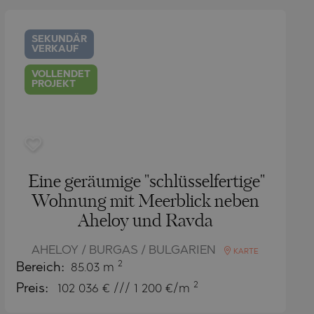
SEKUNDÄR
VERKAUF
VOLLENDET
PROJEKT
Eine geräumige "schlüsselfertige"
Wohnung mit Meerblick neben
Aheloy und Ravda
AHELOY / BURGAS / BULGARIEN
KARTE
2
Bereich:
85.03 m
2
Preis:
102 036
€ /// 1 200 €/m