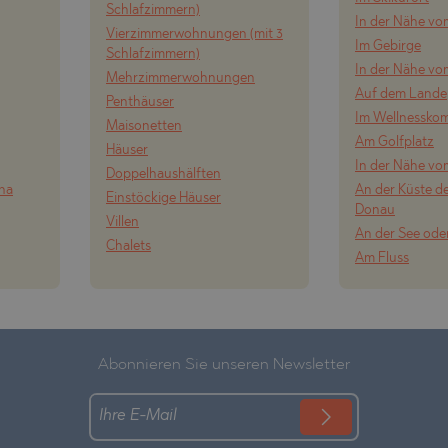
Schlafzimmern)
In der Nähe vo
Vierzimmerwohnungen (mit 3
Im Gebirge
Schlafzimmern)
In der Nähe vo
Mehrzimmerwohnungen
Auf dem Lande
Penthäuser
Im Wellnessko
Maisonetten
Am Golfplatz
Häuser
In der Nähe vo
Doppelhaushälften
ena
An der Küste de
Einstöckige Häuser
Donau
Villen
An der See ode
Chalets
Am Fluss
Abonnieren Sie unseren Newsletter