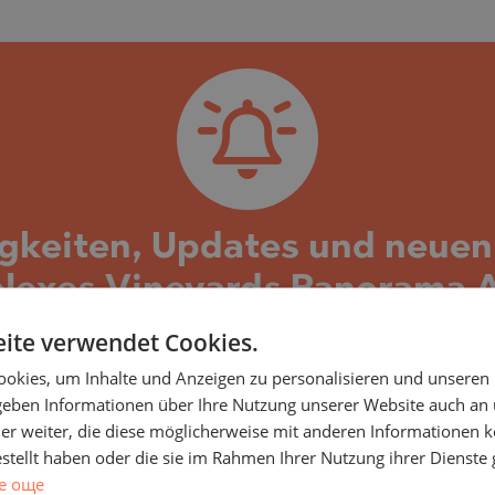
SA
NA)
RETS
NA)
O
RETS
PELIN
TE
PELIN
igkeiten, Updates und neue
O
exes Vineyards Panorama Ah
yards Panorama und den darin befindlichen Immobi
ite verwendet Cookies.
formationen per E-Mail erhalten, die damit verbu
okies, um Inhalte und Anzeigen zu personalisieren und unseren
rojekt im Bau befindet, senden wir Ihnen Neuigk
 geben Informationen über Ihre Nutzung unserer Website auch an
er weiter, die diese möglicherweise mit anderen Informationen k
 Änderungen der Preise und Bedingungen sowie ne
SHTE
estellt haben oder die sie im Rahmen Ihrer Nutzung ihrer Dienst
b genommen wurde, senden wir Ihnen alle neuen Im
VO
е още