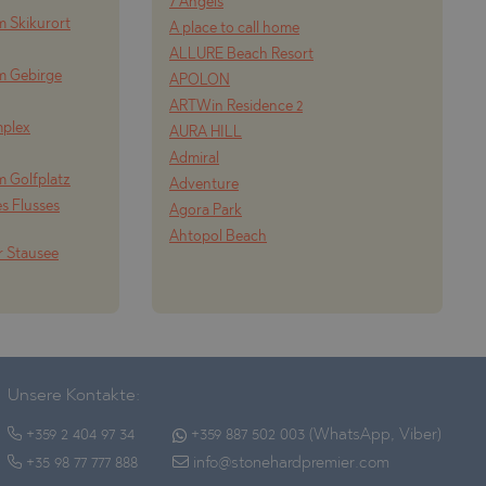
7 Angels
m Skikurort
A place to call home
ALLURE Beach Resort
m Gebirge
APOLON
ARTWin Residence 2
mplex
AURA HILL
Admiral
m Golfplatz
Adventure
s Flusses
Agora Park
Ahtopol Beach
r Stausee
Unsere Kontakte:
+359 2 404 97 34
+359 887 502 003 (WhatsApp, Viber)
+35 98 77 777 888
info@stonehardpremier.com