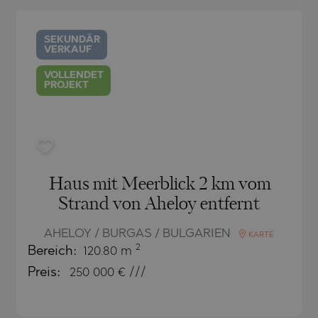
CH
BLO
CH
AMIAS
MENCA
SEKUNDÄR
VERKAUF
ANTINE AND ELENA
HONI
A
ANTINE AND ELENA
TA
ANDS
VOLLENDET
PROJEKT
S
IROS
A
S
A
Haus mit Meerblick 2 km vom
Strand von Aheloy entfernt
AHELOY / BURGAS / BULGARIEN
KARTE
2
Bereich:
120.80 m
Preis:
250 000
€ ///
SA