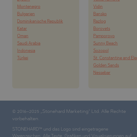
Montenegro
Vidin
Bulgarien
Bansko
Dominikanische Republik
Razlog
Katar
Borovets
Oman
Pamporovo
Saudi Arabia
Sunny Beach
Indonesia
Sozopol
Türkei
St. Constantine and El
Golden Sands
Nessebar
© 2016–2025 „Stonehard Marketing“ Ltd. Alle Rechte
vorbehalten.
STONEHARD™ und das Logo sind eingetragene
Warenzeichen. Alle Texte, Grafiken und Visualisierungen auf