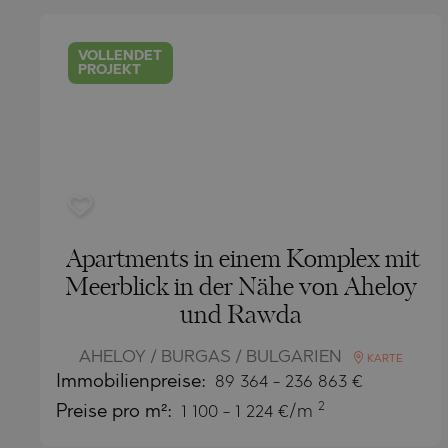
SUNNY BEA
PRINOS
MIJAS PUE
SUNNY BEA
KATAR
SOZOPOL
SKALA POT
PLAYA FLA
SOZOPOL
OMAN
VOLLENDET
PROJEKT
ST. CONST
SKALA RAC
TORREVIEJ
ST. CONST
SAUDI ARABIA
NESSEBAR
ASPROVAL
GOLDEN S
INDONESIA
RAVDA
KARIANI
NESSEBAR
SVETI VLA
SKALA SOT
RAVDA
KOSHARITS
SVETI VLA
LOZENETS
KOSHARITS
Apartments in einem Komplex mit
AHELOY
LOZENETS
Meerblick in der Nähe von Aheloy
und Rawda
AHTOPOL
BALCHIK
ALEN MAK
AHELOY
AHELOY / BURGAS / BULGARIEN
KARTE
Immobilienpreise
:
89 364
-
236 863
€
BANKYA
AHTOPOL
2
Preise pro m²:
1 100 - 1 224 €/m
BELASHTIT
ALEN MAK