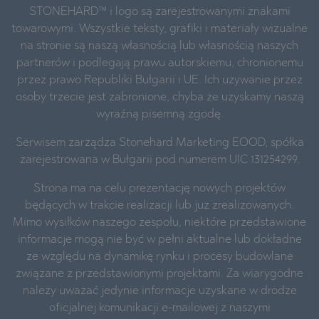
STONEHARD™ i logo są zarejestrowanymi znakami
towarowymi. Wszystkie teksty, grafiki i materiały wizualne
na stronie są naszą własnością lub własnością naszych
partnerów i podlegają prawu autorskiemu, chronionemu
przez prawo Republiki Bułgarii i UE. Ich używanie przez
osoby trzecie jest zabronione, chyba że uzyskamy naszą
wyraźną pisemną zgodę.
Serwisem zarządza Stonehard Marketing EOOD, spółka
zarejestrowana w Bułgarii pod numerem UIC 131254299.
Strona ma na celu prezentację nowych projektów
będących w trakcie realizacji lub już zrealizowanych.
Mimo wysiłków naszego zespołu, niektóre przedstawione
informacje mogą nie być w pełni aktualne lub dokładne
ze względu na dynamikę rynku i procesy budowlane
związane z przedstawionymi projektami. Za wiarygodne
należy uważać jedynie informacje uzyskane w drodze
oficjalnej komunikacji e-mailowej z naszymi