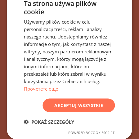
Ta strona używa plików
cookie
BULGARIAN
Używamy plików cookie w celu
ENGLISH
personalizacji treści, reklam i analizy
Zapisz się na wszystkie
RUSSIAN
naszego ruchu. Udostępniamy również
informacje o tym, jak korzystasz z naszej
GERMAN
wiadomości, aktualizacje
witryny, naszym partnerom reklamowym
FRENCH
i nowe oferty dotyczące
i analitycznym, którzy mogą łączyć je z
POLISH
innymi informacjami, które im
budynku/kompleksu
przekazałeś lub które zebrali w wyniku
ROMANIAN
Vineyards Panorama
korzystania przez Ciebie z ich usług.
SERBIAN
Прочетете още
Aheloy, Bułgaria
CZECH
AKCEPTUJ WSZYSTKIE
POKAŻ SZCZEGÓŁY
SUBSKRYBOWAĆ
POWERED BY COOKIESCRIPT