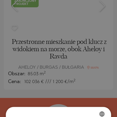
ZAKOŃCZONY
PROJEKT
Przestronne mieszkanie pod klucz z
widokiem na morze, obok Aheloy i
Ravda
AHELOY / BURGAS / BUŁGARIA
MAPA
2
Obszar:
85.03 m
2
Cena:
102 036
€ /// 1 200 €/m