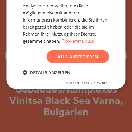
FRENCH
Analysepartner weiter, die diese
POLISH
möglicherweise mit anderen
Informationen kombinieren, die Sie ihnen
ROMANIAN
bereitgestellt haben oder die sie im
SERBIAN
Rahmen Ihrer Nutzung ihrer Dienste
gesammelt haben.
Прочетете още
CZECH
Abonnieren Sie alle
Neuigkeiten, Updates und
ALLE AKZEPTIEREN
neuen Angebote
DETAILS ANZEIGEN
bezüglich des
POWERED BY COOKIESCRIPT
Gebäudes/Komplexes
Vinitsa Black Sea Varna,
Bulgarien