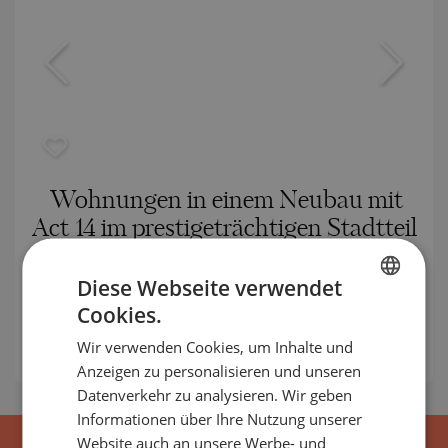
Wohnungen in einem Neubau mit
Act 14 im prestigeträchtigen Stadtteil
"Vinitsa".
Diese Webseite verwendet
VINITSA / VARNA / VARNA / BULGARIEN
KARTE
Cookies.
BULGARIAN
:
98 000
-
183 200
€
Wir verwenden Cookies, um Inhalte und
2
ENGLISH
Preise pro m²:
1 649 - 2 119 €/m
Anzeigen zu personalisieren und unseren
RUSSIAN
Datenverkehr zu analysieren. Wir geben
Informationen über Ihre Nutzung unserer
GERMAN
Website auch an unsere Werbe- und