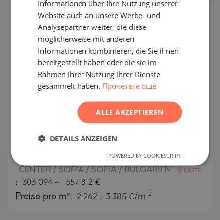
Informationen über Ihre Nutzung unserer
GERMAN
Website auch an unsere Werbe- und
FRENCH
Analysepartner weiter, die diese
POLISH
möglicherweise mit anderen
Informationen kombinieren, die Sie ihnen
ROMANIAN
bereitgestellt haben oder die sie im
SERBIAN
Rahmen Ihrer Nutzung ihrer Dienste
gesammelt haben.
Прочетете още
CZECH
ALLE AKZEPTIEREN
Wohnungen zum Verkauf im
zukünftigen architektonischen
DETAILS ANZEIGEN
Wahrzeichen der Pirotska-Straße
POWERED BY COOKIESCRIPT
CENTER / SOFIA / SOFIA / BULGARIEN
KARTE
:
303 094
-
1 557 812
€
2
Preise pro m²:
2 262 - 3 385 €/m