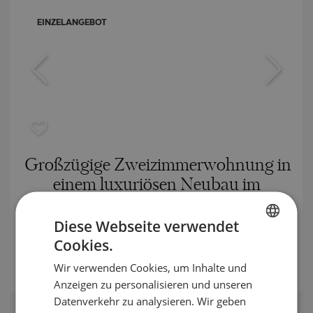
EINZELANGEBOT
Großzügige Zweizimmerwohnung in
einem luxuriösen Neubau im
Zentrum von Sofia
Diese Webseite verwendet
CENTER / SOFIA / SOFIA / BULGARIEN
KARTE
Cookies.
BULGARIAN
2
Bereich:
160.88 m
Wir verwenden Cookies, um Inhalte und
2
ENGLISH
Preis:
378 068
€ /// 2 350 €/m
Anzeigen zu personalisieren und unseren
RUSSIAN
Datenverkehr zu analysieren. Wir geben