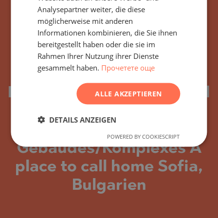
FRENCH
Analysepartner weiter, die diese
POLISH
möglicherweise mit anderen
Informationen kombinieren, die Sie ihnen
ROMANIAN
bereitgestellt haben oder die sie im
SERBIAN
Rahmen Ihrer Nutzung ihrer Dienste
gesammelt haben.
Прочетете още
CZECH
Abonnieren Sie alle
Neuigkeiten, Updates und
ALLE AKZEPTIEREN
neuen Angebote
DETAILS ANZEIGEN
bezüglich des
POWERED BY COOKIESCRIPT
Gebäudes/Komplexes A
place to call home Sofia,
Bulgarien