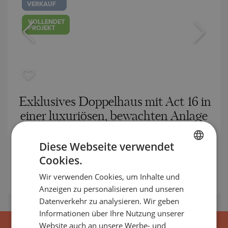
VERKAUF
VOLLENDET
PROJEKT
Exklusives Doppelhaus mit Act 16 in
einer luxuriösen, bewachten Anlage
im Bezirk Boyana
Diese Webseite verwendet
BOYANA / SOFIA / SOFIA / BULGARIEN
KARTE
Cookies.
BULGARIAN
2
Bereich:
200.87 m
Wir verwenden Cookies, um Inhalte und
ENGLISH
Preis:
425 000
€ ///
Anzeigen zu personalisieren und unseren
RUSSIAN
Datenverkehr zu analysieren. Wir geben
Informationen über Ihre Nutzung unserer
GERMAN
Website auch an unsere Werbe- und