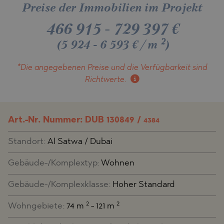
Preise der Immobilien im Projekt
466 915
-
729 397
€
2
(5 924 - 6 593 €/m
)
*Die angegebenen Preise und die Verfügbarkeit
sind
Richtwerte.
Art.-Nr. Nummer: DUB 130849 /
4384
Standort:
Al Satwa / Dubai
Gebäude-/Komplextyp:
Wohnen
Gebäude-/Komplexklasse:
Hoher Standard
2
2
Wohngebiete:
74 m
- 121 m