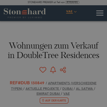
STONEHARD PREMIER ist Teil von
SPEZIFIKATIONEN
BESCHREIBUNG
KARTE
GALERIE
PREISE
ANFRAGE
VAE
10
BROSCHÜRE
FOTOS
Wohnungen zum Verkauf
in DoubleTree Residences
REF#DUB 130849
/
APARTMENTS (VERSCHIEDENE
TYPEN)
/
AKTUELLE PROJEKTE
/
DUBAI
/
AL SATWA
/
EMIRAT DUBAI
/
VAE
AUF DER KARTE