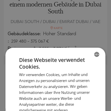
einem modernen Gebäude in Dubai
South
DUBAI SOUTH / DUBAI / EMIRAT DUBAI / VAE
KARTE
Gebäudeklasse:
Hoher Standard
:
259 480
-
375 067
€
2
Preise pro m²:
3 555 - 3 936 €/m
Diese Webseite verwendet
Cookies.
BULGARIAN
Wir verwenden Cookies, um Inhalte und
ENGLISH
Anzeigen zu personalisieren und unseren
RUSSIAN
Datenverkehr zu analysieren. Wir geben
Informationen über Ihre Nutzung unserer
GERMAN
Website auch an unsere Werbe- und
FRENCH
Analysepartner weiter, die diese
POLISH
möglicherweise mit anderen