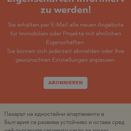
zu werden!
Sie erhalten per E-Mail alle neuen Angebote
für Immobilien oder Projekte mit ähnlichen
Eigenschaften.
Sie können sich jederzeit abmelden oder Ihre
gewünschten Einstellungen anpassen.
ABONNIEREN
Пазарът на едностайни апартаменти в
България се развива устойчиво и остава сред
най-търсените сегменти както за лично