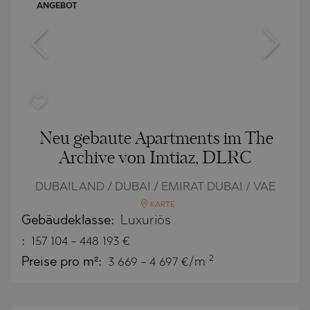
ANGEBOT
Neu gebaute Apartments im The
Archive von Imtiaz, DLRC
DUBAILAND / DUBAI / EMIRAT DUBAI / VAE
KARTE
Gebäudeklasse:
Luxuriös
:
157 104
-
448 193
€
2
Preise pro m²:
3 669 - 4 697 €/m