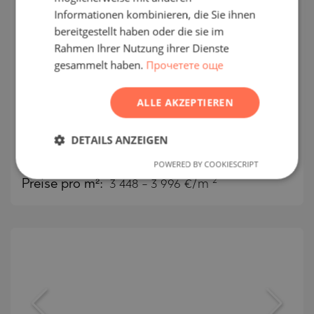
Informationen kombinieren, die Sie ihnen
ROMANIAN
bereitgestellt haben oder die sie im
Komfortable Apartments in
SERBIAN
Rahmen Ihrer Nutzung ihrer Dienste
Verdan1a, günstig gelegen in DLRC,
gesammelt haben.
Прочетете още
CZECH
Dubai
ALLE AKZEPTIEREN
DUBAILAND / DUBAI / EMIRAT DUBAI / VAE
KARTE
DETAILS ANZEIGEN
Gebäudeklasse:
Hoher Standard
:
160 703
-
414 201
€
POWERED BY COOKIESCRIPT
2
Preise pro m²:
3 448 - 3 996 €/m