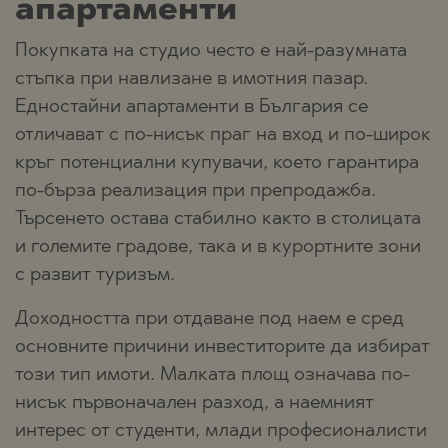
апартаменти
Покупката на студио често е най-разумната
стъпка при навлизане в имотния пазар.
Едностайни апартаменти в България се
отличават с по-нисък праг на вход и по-широк
кръг потенциални купувачи, което гарантира
по-бърза реализация при препродажба.
Търсенето остава стабилно както в столицата
и големите градове, така и в курортните зони
с развит туризъм.
Доходността при отдаване под наем е сред
основните причини инвеститорите да избират
този тип имоти. Малката площ означава по-
нисък първоначален разход, а наемният
интерес от студенти, млади професионалисти