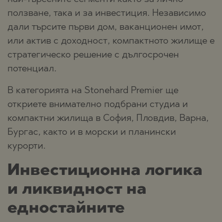
ползване, така и за инвестиция. Независимо
дали търсите първи дом, ваканционен имот,
или актив с доходност, компактното жилище е
стратегическо решение с дългосрочен
потенциал.
В категорията на Stonehard Premier ще
откриете внимателно подбрани студиа и
компактни жилища в София, Пловдив, Варна,
Бургас, както и в морски и планински
курорти.
Инвестиционна логика
и ликвидност на
едностайните