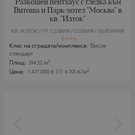
Разкошен пентхаус с гледка към
Витоша и Парк-хотел "Москва" в
кв. "Изток"
КВ. ИЗТОК / ГР. СОФИЯ / СОФИЯ / БЪЛГАРИЯ
КАРТА
Клас на сградата/комплекса:
Висок
стандарт
2
Площ:
314.22 м
2
Цена:
1 477 000
€ /// 4 701 €/м