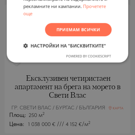
FRENCH
рекламните ни кампании.
Прочетете
POLISH
още
ВТОРИЧНА
ПРОДАЖБА
ROMANIAN
ПРИЕМАМ ВСИЧКИ
ЗАВЪРШЕН
SERBIAN
ПРОЕКТ
CZECH
НАСТРОЙКИ НА "БИСКВИТКИТЕ"
POWERED BY COOKIESCRIPT
Ексклузивен четиристаен
апартамент на брега на морето в
Свети Влас
ГР. СВЕТИ ВЛАС / БУРГАС / БЪЛГАРИЯ
КАРТА
2
Площ:
250 м
2
Цена:
1 038 000
€ /// 4 152 €/м