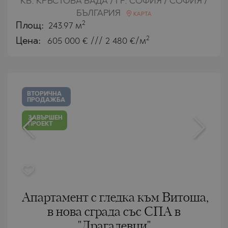
КВ. КРЪСТОВА ВАДА / ГР. СОФИЯ / СОФИЯ /
БЪЛГАРИЯ
КАРТА
2
Площ:
243.97 м
2
Цена:
605 000
€ /// 2 480 €/м
ВТОРИЧНА
ПРОДАЖБА
ЗАВЪРШЕН
ПРОЕКТ
Апартамент с гледка към Витоша,
в нова сграда със СПА в
"Драгалевци"