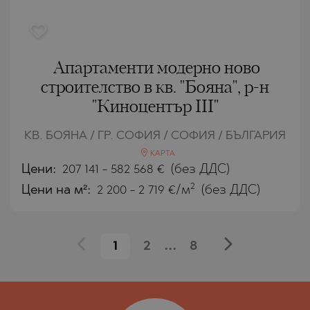
Апартаменти модерно ново
строителство в кв. "Бояна", р-н
"Киноцентър III"
КВ. БОЯНА / ГР. СОФИЯ / СОФИЯ / БЪЛГАРИЯ
КАРТА
Цени
:
207 141
-
582 568
€
(без ДДС)
2
Цени на м²:
2 200 - 2 719 €/м
(без ДДС)
1
2
...
8