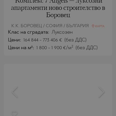
Комплекс 7 Angels — луксозни
апартаменти ново строителство в
Боровец
К.К. БОРОВЕЦ / СОФИЯ / БЪЛГАРИЯ
КАРТА
Клас на сградата:
Луксозен
Цени
:
164 844
-
773 406
€
(без ДДС)
2
Цени на м²:
1 800 - 1 900 €/м
(без ДДС)