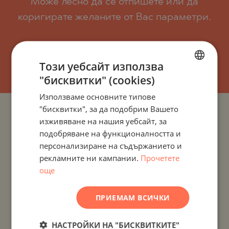
Може лесно да се отпишете или да
коригирате желаните от Вас параметри.
АБОНИРАЙТЕ СЕ!
Този уебсайт използва
"бисквитки" (cookies)
BULGARIAN
Използваме основните типове
ENGLISH
"бисквитки", за да подобрим Вашето
ПРОЕКТИ И ИМОТИ ПО ДЪРЖАВИ
RUSSIAN
изживяване на нашия уебсайт, за
подобряване на функционалността и
GERMAN
ПРОЕКТИ И ИМОТИ ПО НАСЕЛЕНИ МЕСТА
персонализиране на съдържанието и
FRENCH
рекламните ни кампании.
Прочетете
POLISH
още
ПРОЕКТИ И ИМОТИ ПО ТИП ИМОТ
ROMANIAN
ПРОЕКТИ И ИМОТИ ПО РАЙОН
ПРИЕМАМ ВСИЧКИ
SERBIAN
CZECH
ПРОЕКТИ И ИМОТИ ПО ИМЕ НА СГРАДА/КОМПЛЕКС
НАСТРОЙКИ НА "БИСКВИТКИТЕ"