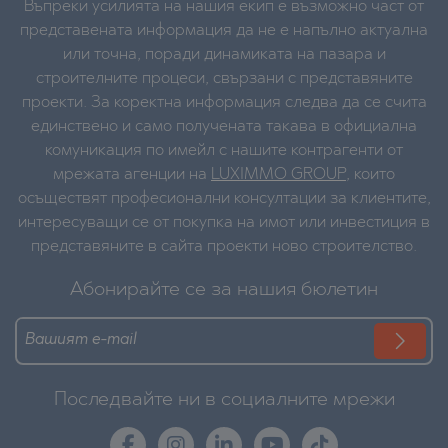
Въпреки усилията на нашия екип е възможно част от
представената информация да не е напълно актуална
или точна, поради динамиката на пазара и
строителните процеси, свързани с представяните
проекти. За коректна информация следва да се счита
единствено и само получената такава в официална
комуникация по имейл с нашите контрагенти от
мрежата агенции на
LUXIMMO GROUP
, които
осъществят професионални консултации за клиентите,
интересуващи се от покупка на имот или инвестиция в
представяните в сайта проекти ново строителство.
Абонирайте се за нашия бюлетин
Последвайте ни в социалните мрежи