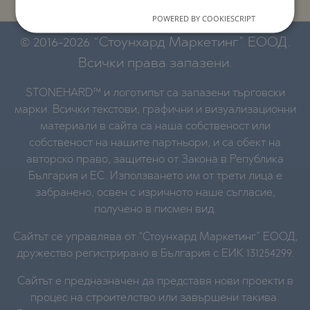
POWERED BY COOKIESCRIPT
© 2016-2026 “Стоунхард Маркетинг” ЕООД.
Всички права запазени.
STONEHARD™ и логотипът са запазени търговски
марки. Всички текстови, графични и визуализационни
материали в сайта са наша собственост или
собственост на нашите партньори, и са обект на
авторско право, защитено от Закона в Република
България и ЕС. Използването им от трети лица е
забранено, освен с изричното наше съгласие,
получено в писмен вид.
Сайтът се управлява от “Стоунхард Маркетинг” ЕООД,
дружество регистрирано в България с ЕИК 131254299.
Сайтът е предназначен да представя нови проекти в
процес на строителство или завършени такива.