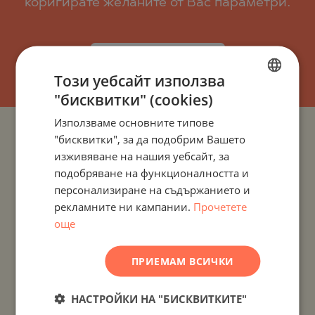
коригирате желаните от Вас параметри.
АБОНИРАЙТЕ СЕ!
Този уебсайт използва
"бисквитки" (cookies)
BULGARIAN
Използваме основните типове
ENGLISH
ПРОЕКТИ И ИМОТИ ПО ДЪРЖАВИ
"бисквитки", за да подобрим Вашето
RUSSIAN
изживяване на нашия уебсайт, за
подобряване на функционалността и
GERMAN
ПРОЕКТИ И ИМОТИ ПО НАСЕЛЕНИ МЕСТА
персонализиране на съдържанието и
FRENCH
рекламните ни кампании.
Прочетете
ПРОЕКТИ И ИМОТИ ПО ТИП ИМОТ
POLISH
още
ROMANIAN
ПРОЕКТИ И ИМОТИ ПО РАЙОН
ПРИЕМАМ ВСИЧКИ
SERBIAN
ПРОЕКТИ И ИМОТИ ПО ИМЕ НА СГРАДА/КОМПЛЕКС
CZECH
НАСТРОЙКИ НА "БИСКВИТКИТЕ"