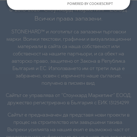
POWERED BY COOKIESCRIPT
© 2016-2026 “Стоунхард Маркетинг” ЕООД.
Всички права запазени.
STONEHARD™ и логотипът са запазени търговски
марки. Всички текстови, графични и визуализационни
материали в сайта са наша собственост или
собственост на нашите партньори, и са обект на
авторско право, защитено от Закона в Република
България и ЕС. Използването им от трети лица е
забранено, освен с изричното наше съгласие,
получено в писмен вид.
Сайтът се управлява от “Стоунхард Маркетинг” ЕООД,
дружество регистрирано в България с ЕИК 131254299.
Сайтът е предназначен да представя нови проекти в
процес на строителство или завършени такива.
Въпреки усилията на нашия екип е възможно част от