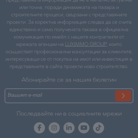
представената информация да не е напълно актуална
или точна, поради динамиката на пазара и
строителните процеси, свързани с представяните
проекти. За коректна информация следва да се счита
единствено и само получената такава в официална
комуникация по имейл с нашите контрагенти от
мрежата агенции на
LUXIMMO GROUP
, които
осъществят професионални консултации за клиентите,
интересуващи се от покупка на имот или инвестиция в
представяните в сайта проекти ново строителство.
Абонирайте се за нашия бюлетин
Последвайте ни в социалните мрежи