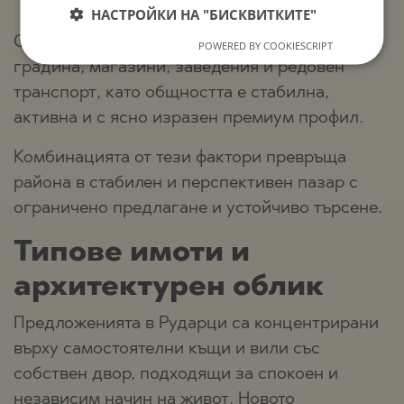
Развита социална среда и сигурност
CZECH
НАСТРОЙКИ НА "БИСКВИТКИТЕ"
Село Рударци разполага с училище, детска
POWERED BY COOKIESCRIPT
градина, магазини, заведения и редовен
транспорт, като общността е стабилна,
активна и с ясно изразен премиум профил.
Комбинацията от тези фактори превръща
района в стабилен и перспективен пазар с
ограничено предлагане и устойчиво търсене.
Типове имоти и
архитектурен облик
Предложенията в Рударци са концентрирани
върху самостоятелни къщи и вили със
собствен двор, подходящи за спокоен и
независим начин на живот. Новото