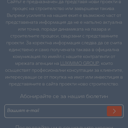
Сайтът е предназначен да представя нови проекти в
процес на строителство или завършени такива.
Въпреки усилията на нашия екип е възможно част от
представената информация да не е напълно актуална
или точна, поради динамиката на пазара и
строителните процеси, свързани с представяните
проекти. За коректна информация следва да се счита
единствено и само получената такава в официална
комуникация по имейл с нашите контрагенти от
мрежата агенции на
LUXIMMO GROUP
, които
осъществят професионални консултации за клиентите,
интересуващи се от покупка на имот или инвестиция в
представяните в сайта проекти ново строителство.
Абонирайте се за нашия бюлетин
Последвайте ни в социалните мрежи