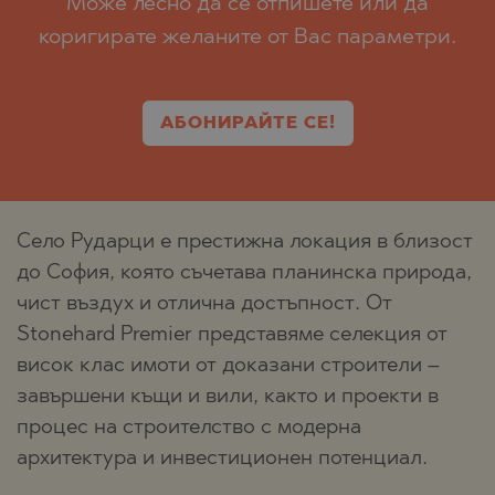
Може лесно да се отпишете или да
коригирате желаните от Вас параметри.
АБОНИРАЙТЕ СЕ!
Село Рударци е престижна локация в близост
до София, която съчетава планинска природа,
чист въздух и отлична достъпност. От
Stonehard Premier представяме селекция от
висок клас имоти от доказани строители –
завършени къщи и вили, както и проекти в
процес на строителство с модерна
архитектура и инвестиционен потенциал.