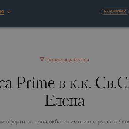
ИЯ
KYRA)
U
NAS
А
ILLAGE
ITY
INGO
AIMAH
А
YUH
Покажи още филтри
IA
WAIN
a Prime в к.к. Св.
IA
A
РНОВО
RINIOU
 DEL SEGURA
Елена
RASNA
TA
О
LO
О
и оферти за продажба на имоти в сградата / к