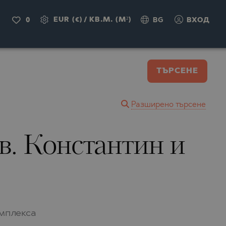
EUR (€)
/
КВ.М. (M²)
0
BG
ВХОД
ТЪРСЕНЕ
Разширено търсене
Св. Константин и
омплекса