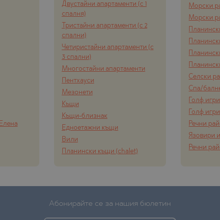
Двустайни апартаменти (с 1
Морски р
спалня)
Морски р
Тристайни апартаменти (с 2
Планинск
спални)
Планинск
Четиристайни апартаменти (с
Планинск
3 спални)
Планинск
Многостайни апартаменти
Селски р
Пентхауси
Спа/балн
Мезонети
Голф игр
Къщи
Голф игр
Къщи-близнак
 Елена
Речни ра
Едноетажни къщи
Язовири и
Вили
Речни ра
Планински къщи (chalet)
Абонирайте се за нашия бюлетин