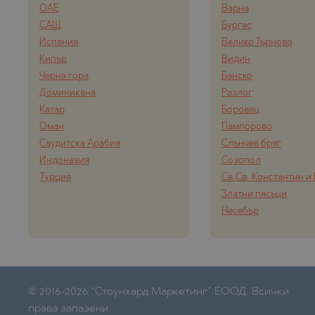
ОАЕ
Варна
САЩ
Бургас
Испания
Велико Търново
Кипър
Видин
Черна гора
Банско
Доминикана
Разлог
Катар
Боровец
Оман
Пампорово
Саудитска Арабия
Слънчев бряг
Индонезия
Созопол
Турция
Св.Св. Константин и
Златни пясъци
Несебър
© 2016-2026 “Стоунхард Маркетинг” ЕООД. Всички
права запазени.