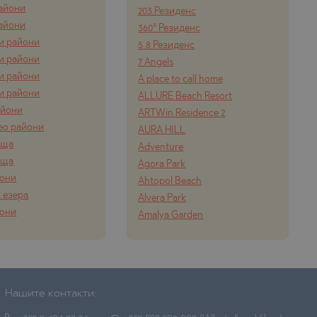
айони
203 Резиденс
айони
360° Резиденс
и райони
5.8 Резиденс
и райони
7 Angels
и райони
A place to call home
и райони
ALLURE Beach Resort
айони
ARTWin Residence 2
ео райони
AURA HILL
ища
Adventure
ища
Agora Park
йони
Ahtopol Beach
 езера
Alvera Park
йони
Amalya Garden
Нашите контакти: