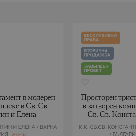
РЯГ
AMIAS
MENCA
РЯГ
HONI
A
СТАНТИН И
ENS)
СТАНТИН И
A
ЕКСКЛУЗИВНИ
СЪЦИ
ПРАВА
IROS
ВТОРИЧНА
ПРОДАЖБА
С
ЗАВЪРШЕН
С
ПРОЕКТ
тамент в модерен
Просторен трист
плекс в Св. Св.
в затворен комп
ин и Елена
Св. Св. Конст
НТИН И ЕЛЕНА / ВАРНА
К.К. СВ.СВ. КОНСТАН
АРИЯ
/ БЪЛГАР
КАРТА